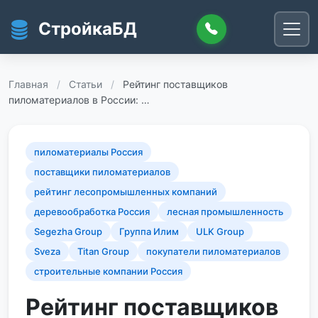
Перейти к основному содержанию
СтройкаБД
Главная
/
Статьи
/
Рейтинг поставщиков
пиломатериалов в России: …
пиломатериалы Россия
поставщики пиломатериалов
рейтинг лесопромышленных компаний
деревообработка Россия
лесная промышленность
Segezha Group
Группа Илим
ULK Group
Sveza
Titan Group
покупатели пиломатериалов
строительные компании Россия
Рейтинг поставщиков