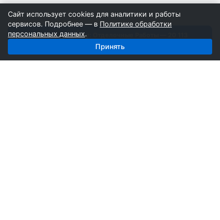
Сайт использует cookies для аналитики и работы
сервисов. Подробнее — в
Политике обработки
персональных данных
.
Получить базу: Отделочные Работы — 20 113
строителей
Принять
СтройкаБД
Профессиональные базы компаний России для
развития вашего бизнеса. Информация собирается
вручную специалистами отрасли.