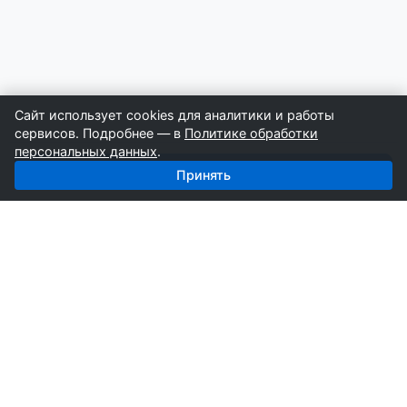
Сайт использует cookies для аналитики и работы
сервисов. Подробнее — в
Политике обработки
персональных данных
.
Получить базу: Сыпучие — 4 195 поставщиков
Принять
СтройкаБД
Профессиональные базы компаний России для
развития вашего бизнеса. Информация собирается