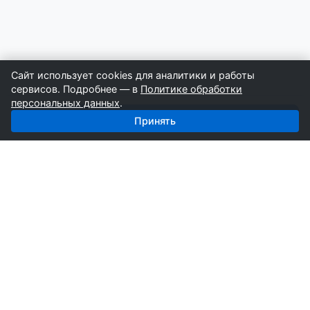
Сайт использует cookies для аналитики и работы
сервисов. Подробнее — в
Политике обработки
персональных данных
.
Получить базу: Жби — 5 123 поставщиков
Принять
СтройкаБД
Профессиональные базы компаний России для
развития вашего бизнеса. Информация собирается
вручную специалистами отрасли.