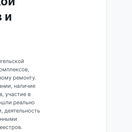
кой
 и
нгельской
комплексов,
ному ремонту.
ании, наличие
, участие в
вошли реально
, деятельность
онными
еестров.