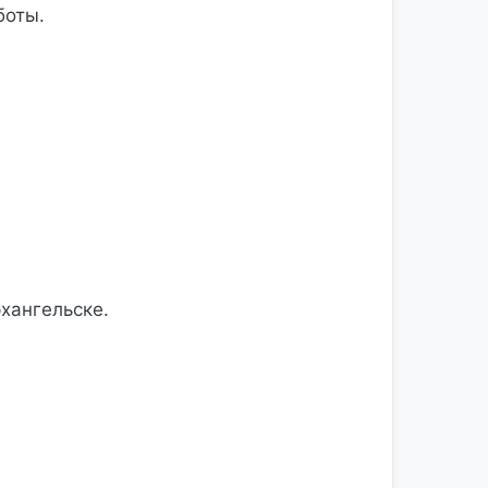
боты.
хангельске.