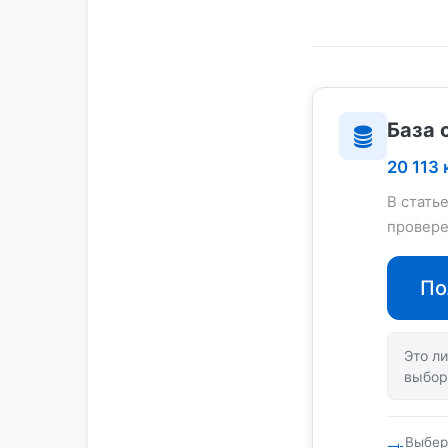
База 
20 113
В стать
провере
По
Это ли
выбор
Выбер