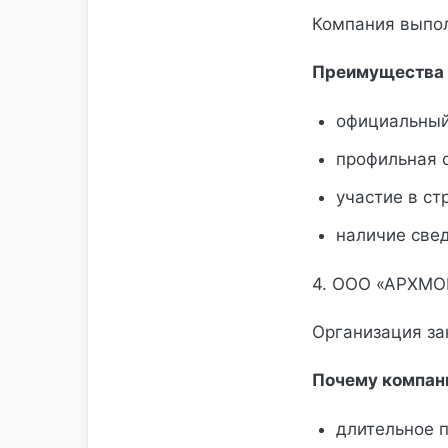
Компания выпол
Преимущества 
официальный
профильная 
участие в ст
наличие све
4. ООО «АРХМО
Организация з
Почему компани
длительное п