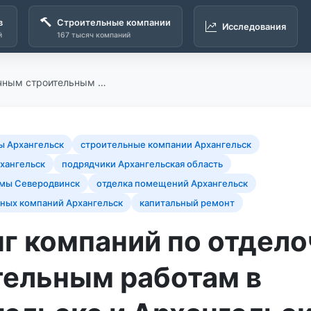
в
Строительные компании
Исследования
й
167 тысяч компаний
очным строительным …
ы Архангельск
строительные компании Архангельск
хангельск
подрядчики Архангельская область
мы Северодвинск
отделка помещений Архангельск
ьных компаний Архангельск
капитальный ремонт
нг компаний по отдел
тельным работам в