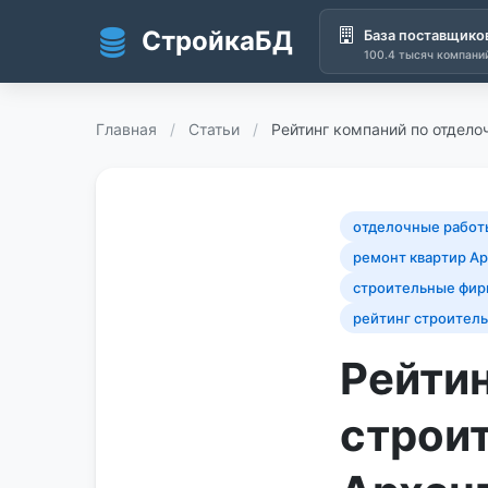
СтройкаБД
База поставщико
100.4 тысяч компани
Перейти к основному содержанию
Главная
/
Статьи
/
Рейтинг компаний по отдел
отделочные работ
ремонт квартир Ар
строительные фир
рейтинг строител
Рейти
строи