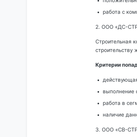
положительн
работа с ко
2. ООО «ДС-СТ
Строительная к
строительству 
Критерии попад
действующая
выполнение 
работа в сег
наличие данн
3. ООО «СВ-СТ