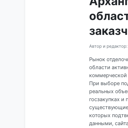
Архан
облас
заказ
Автор и редактор
Рынок отделоч
области актив
коммерческой 
При выборе по
реальных объе
госзакупках и
существующие 
которых подтв
данными, сайт