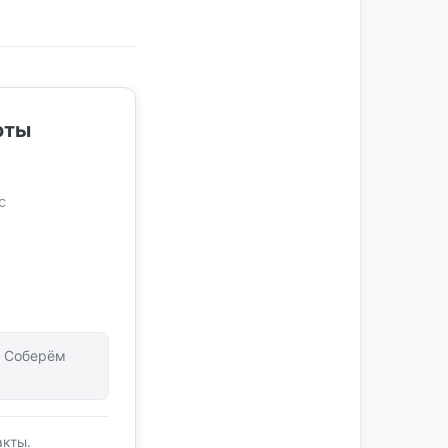
оты
с
т. Соберём
акты.