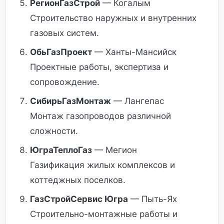
РегионГазСтрой
— Когалым
Строительство наружных и внутренних
газовых систем.
ОбьГазПроект
— Ханты-Мансийск
Проектные работы, экспертиза и
сопровождение.
СибирьГазМонтаж
— Лангепас
Монтаж газопроводов различной
сложности.
ЮграТеплоГаз
— Мегион
Газификация жилых комплексов и
коттеджных поселков.
ГазСтройСервис Югра
— Пыть-Ях
Строительно-монтажные работы и