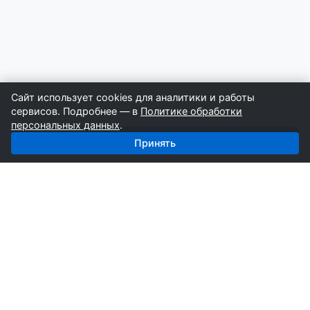
Сайт использует cookies для аналитики и работы
сервисов. Подробнее — в
Политике обработки
персональных данных
.
Получить базу: Кирпич — 3 104 поставщиков
Принять
СтройкаБД
Профессиональные базы компаний России для
развития вашего бизнеса. Информация собирается