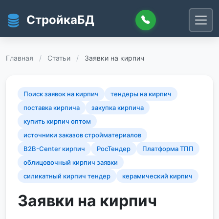
Перейти к основному содержанию
СтройкаБД
Главная
/
Статьи
/
Заявки на кирпич
Поиск заявок на кирпич
тендеры на кирпич
поставка кирпича
закупка кирпича
купить кирпич оптом
источники заказов стройматериалов
B2B-Center кирпич
РосТендер
Платформа ТПП
облицовочный кирпич заявки
силикатный кирпич тендер
керамический кирпич
Заявки на кирпич