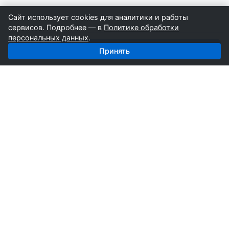
Сайт использует cookies для аналитики и работы
сервисов. Подробнее — в
Политике обработки
персональных данных
.
Получить базу: Станки — 2 018 поставщиков
Принять
СтройкаБД
Профессиональные базы компаний России для
развития вашего бизнеса. Информация собирается
вручную специалистами отрасли.