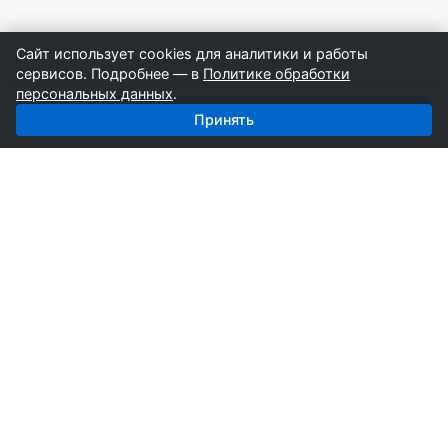
Сайт использует cookies для аналитики и работы
сервисов. Подробнее — в
Политике обработки
персональных данных
.
Получить базу: Сантехника — 2 866 поставщиков
Принять
СтройкаБД
Профессиональные базы компаний России для
развития вашего бизнеса. Информация собирается
вручную специалистами отрасли.