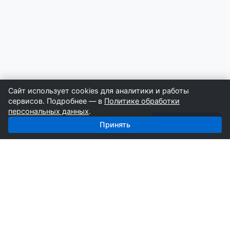
Сайт использует cookies для аналитики и работы
сервисов. Подробнее — в
Политике обработки
персональных данных
.
Позвонить
Строители
Поставщики
Принять
СтройкаБД