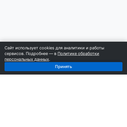
Сайт использует cookies для аналитики и работы
сервисов. Подробнее — в
Политике обработки
персональных данных
.
Получить базу: Цветной металл — 3 029 поставщиков
Принять
СтройкаБД
Профессиональные базы компаний России для