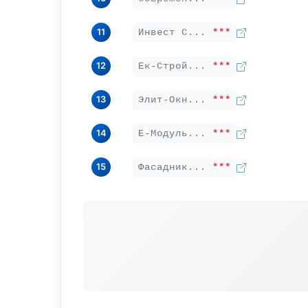
11
Инвест С...
***
12
Ек-Строй...
***
13
Элит-Окн...
***
14
Е-Модуль...
***
15
Фасадник...
***