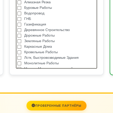
Алмазная Резка
Буровые Работы
Водопровод
ГНБ
Газификация
Деревянное Строительство
Дорожные Работы
Земляные Работы
Каркасные Дома
Кровельные Работы
Лстк, Быстровозводимые Здания
Монолитные Работы
Монтаж Металлоконструкций
Мощение
Отделочные Работы
Паркетные Работы
Плиточные Работы
Промышленный Альпинизм
Ремонт Квартир И Нежилых Помещений
ПРОВЕРЕННЫЕ ПАРТНЁРЫ