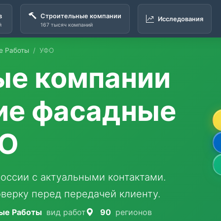
в
Строительные компании
Исследования
й
167 тысяч компаний
е Работы
УФО
ые компании
е фасадные
ФО
оссии с актуальными контактами.
верку перед передачей клиенту.
ые Работы
вид работ
90
регионов