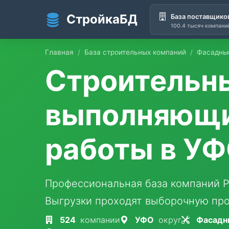
СтройкаБД
База поставщико
100.4 тысяч компани
Перейти к основному содержанию
Главная
База строительных компаний
Фасадны
Строительн
выполняющи
работы в У
Профессиональная база компаний Р
Выгрузки проходят выборочную про
524
компании
УФО
округ
Фасадн