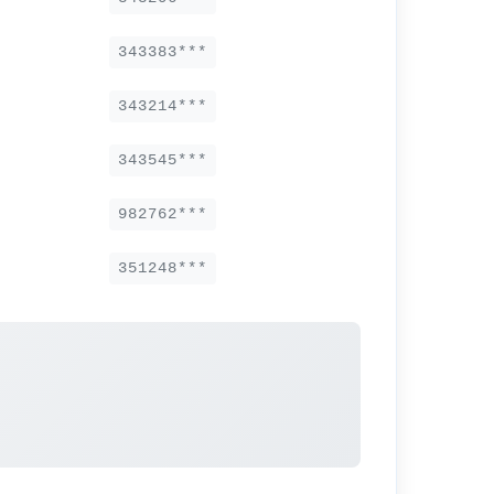
343383***
343214***
343545***
982762***
351248***