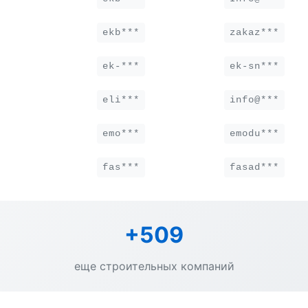
ekb***
zakaz***
ek-***
ek-sn***
eli***
info@***
emo***
emodu***
fas***
fasad***
+509
еще строительных компаний