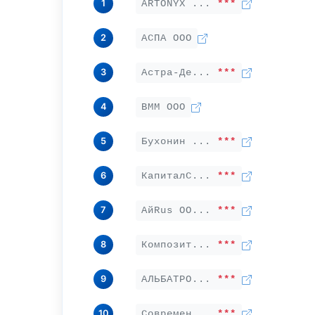
1
ARTONYX ...
***
2
АСПА ООО
3
Астра-Де...
***
4
BMM ООО
5
Бухонин ...
***
6
КапиталС...
***
7
АйRus ОО...
***
8
Композит...
***
9
АЛЬБАТРО...
***
10
Современ...
***