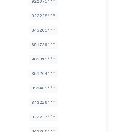
922075***
922228***
343205***
351729***
902815***
351264***
951435***
343226***
922227***
343206***