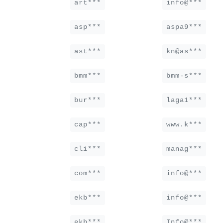
art***
info@***
asp***
aspa9***
ast***
kn@as***
bmm***
bmm-s***
bur***
laga1***
cap***
www.k***
cli***
manag***
com***
info@***
ekb***
info@***
ekb***
Info@***