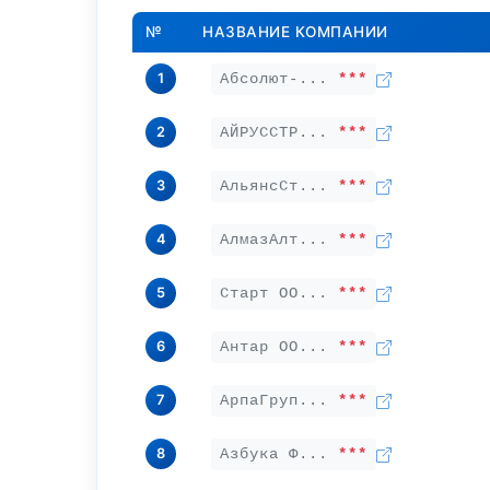
№
НАЗВАНИЕ КОМПАНИИ
1
Абсолют-...
***
2
АЙРУССТР...
***
3
АльянсСт...
***
4
АлмазАлт...
***
5
Старт ОО...
***
6
Антар ОО...
***
7
АрпаГруп...
***
8
Азбука Ф...
***