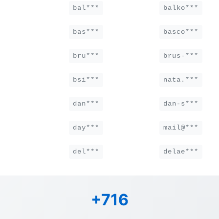
bal***
balko***
bas***
basco***
bru***
brus-***
bsi***
nata.***
dan***
dan-s***
day***
mail@***
del***
delae***
+716