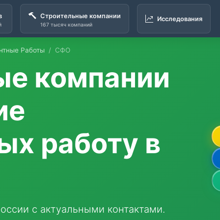
в
Строительные компании
Исследования
й
167 тысяч компаний
нтные Работы
СФО
ые компании
ие
х работу в
оссии с актуальными контактами.