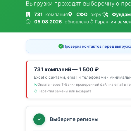
Выгрузки проходят выборочную про
731
компания
СФО
округ
Фундам
05.08.2026
обновлено
Гарантия заме
Проверка контактов перед выгрузк
731 компаний — 1 500 ₽
Excel с сайтами, email и телефонами · минималь
Оплата через Т-Банк · проверенный файл на email в т
Гарантия замены или возврата
Выберите регионы