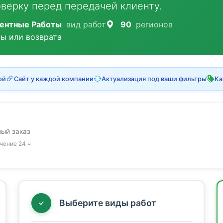
верку перед передачей клиенту.
ентные Работы
вид работ
90
регионов
ны или возврата
ой
Сайт у каждой компании
Актуализация под ваши фильтры
Ка
ный заказ
ечение 24 ч
Выберите виды работ