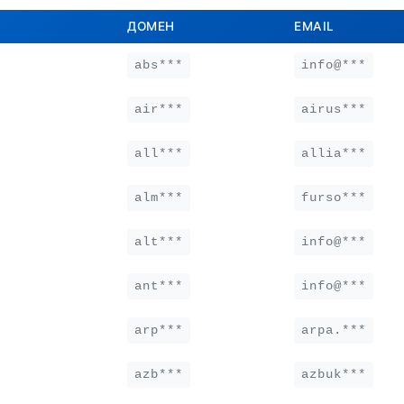
ДОМЕН
EMAIL
abs***
info@***
air***
airus***
all***
allia***
alm***
furso***
alt***
info@***
ant***
info@***
arp***
arpa.***
azb***
azbuk***