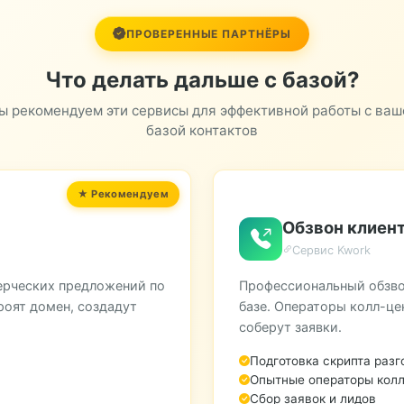
Промышленный Альпинизм
Ремонт Квартир И Нежилых Помещений
ПРОВЕРЕННЫЕ ПАРТНЁРЫ
Что делать дальше с базой?
ы рекомендуем эти сервисы для эффективной работы с ваш
базой контактов
Обзвон клиент
Сервис Kwork
ерческих предложений по
Профессиональный обзво
роят домен, создадут
базе. Операторы колл-це
соберут заявки.
Подготовка скрипта разг
Опытные операторы колл
Сбор заявок и лидов