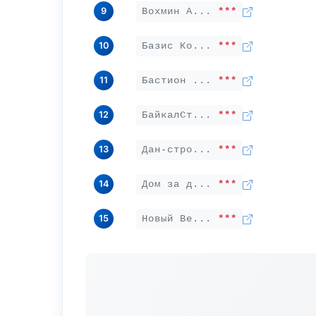
9
Вохмин А...
***
10
Базис Ко...
***
11
Бастион ...
***
12
БайкалСт...
***
13
Дан-стро...
***
14
Дом за д...
***
15
Новый Ве...
***