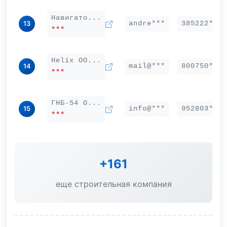
Навигато...
andre***
385222***
13
***
Helix ОО...
mail@***
800750***
14
***
ГНБ-54 О...
info@***
952803***
15
***
+161
еще строительная компания