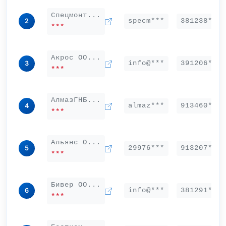
Спецмонт...
specm***
381238***
2
***
Акрос ОО...
info@***
391206***
3
***
АлмазГНБ...
almaz***
913460***
4
***
Альянс О...
29976***
913207***
5
***
Бивер ОО...
info@***
381291***
6
***