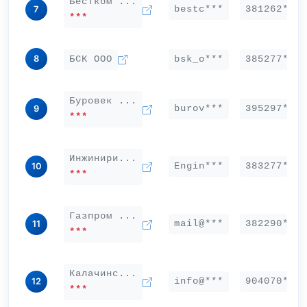
Бестком ...
bestc***
381262***
7
***
8
БСК ООО
bsk_o***
385277***
Буровек ...
burov***
395297***
9
***
Инжинири...
Engin***
383277***
10
***
Газпром ...
mail@***
382290***
11
***
Калачинс...
info@***
904070***
12
***