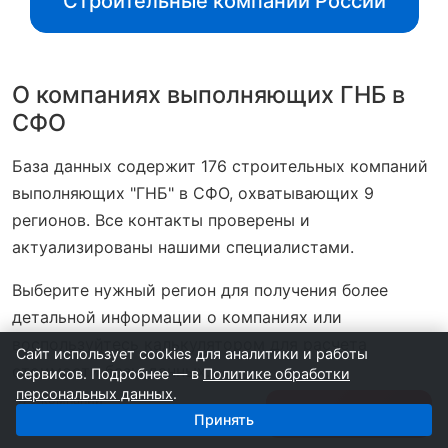
Строительные компании России
О компаниях выполняющих ГНБ в
СФО
База данных содержит 176 строительных компаний
выполняющих "ГНБ" в СФО, охватывающих 9
регионов. Все контакты проверены и
актуализированы нашими специалистами.
Выберите нужный регион для получения более
детальной информации о компаниях или
воспользуйтесь калькулятором для расчета
Сайт использует cookies для аналитики и работы
стоимости базы данных.
сервисов. Подробнее — в
Политике обработки
персональных данных
.
176 компаний
Получить базу
Принять
1 500 ₽