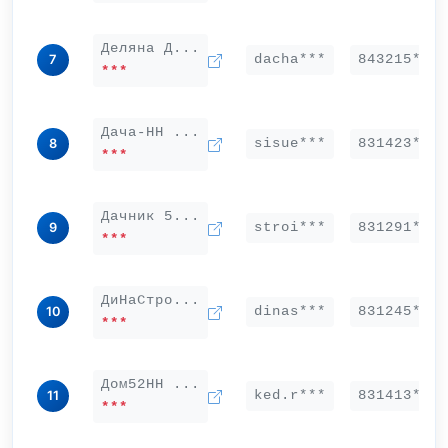
Деляна Д...
dacha***
843215***
7
***
Дача-НН ...
sisue***
831423***
8
***
Дачник 5...
stroi***
831291***
9
***
ДиНаСтро...
dinas***
831245***
10
***
Дом52НН ...
ked.r***
831413***
11
***