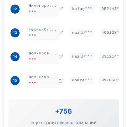
Нижегоро...
kalag***
952443***
12
***
Техно-Ст...
mail@***
495128***
13
***
Дом-Прое...
mail@***
831214***
14
***
Дом Ремо...
domre***
917050***
15
***
+756
еще строительных компаний