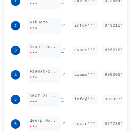
akv-s***
322554***
1
***
AskHome ...
info@***
843211***
2
***
Avantido...
avant***
855278***
3
***
Аzamat-2...
azama***
909302***
4
***
АИСТ 21 ...
info@***
902327***
5
***
Центр Ма...
rustr***
977789***
6
***