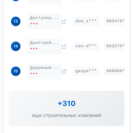
Доступны...
dom_s***
905478***
13
***
ДонСтрой...
ceo-d***
863275***
14
***
Дорожный...
gaspa***
999660***
15
***
+310
еще строительных компаний