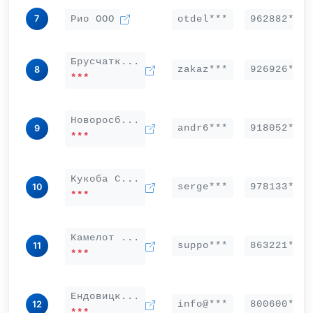
7
Рио ООО
otdel***
962882***
Брусчатк...
zakaz***
926926***
8
***
Новоросб...
andr6***
918052***
9
***
Кукоба С...
serge***
978133***
10
***
Камелот ...
suppo***
863221***
11
***
Ендовицк...
info@***
800600***
12
***