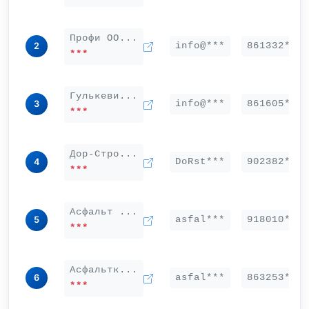
Профи ОО...
info@***
861332***
2
***
Гулькеви...
info@***
861605***
3
***
Дор-Стро...
DoRst***
902382***
4
***
Асфальт ...
asfal***
918010***
5
***
Асфальтк...
asfal***
863253***
6
***