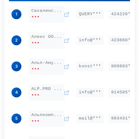
Сахалинс...
QUERY***
424226***
1
***
Алекс ОО...
info@***
423660***
2
***
Альп-Аму...
konst***
909883***
3
***
ALP.PRO ...
info@***
914585***
4
***
Альпкомп...
mail@***
983431***
5
***