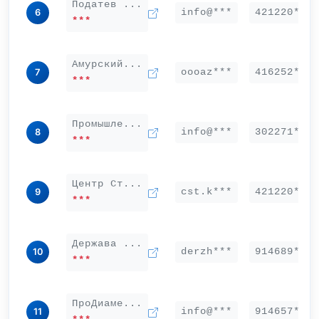
Податев ...
info@***
421220***
6
***
Амурский...
oooaz***
416252***
7
***
Промышле...
info@***
302271***
8
***
Центр Ст...
cst.k***
421220***
9
***
Держава ...
derzh***
914689***
10
***
ПроДиаме...
info@***
914657***
11