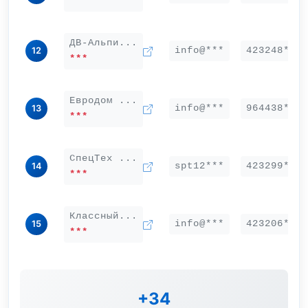
***
ДВ-Альпи...
info@***
423248***
12
***
Евродом ...
info@***
964438***
13
***
СпецТех ...
spt12***
423299***
14
***
Классный...
info@***
423206***
15
***
+34