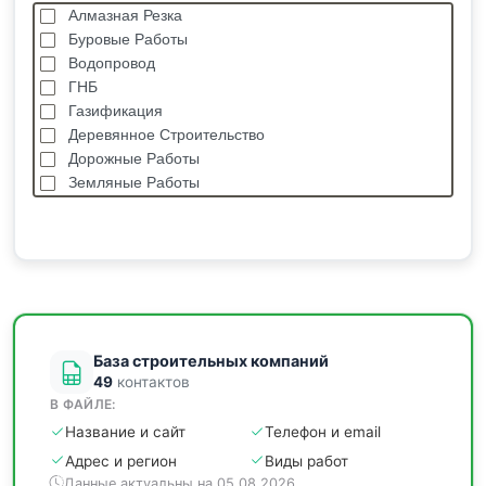
Алмазная Резка
Буровые Работы
Водопровод
ГНБ
Газификация
Деревянное Строительство
Дорожные Работы
Земляные Работы
Каркасные Дома
Кровельные Работы
Лстк, Быстровозводимые Здания
Монолитные Работы
Монтаж Металлоконструкций
Мощение
База строительных компаний
49
контактов
В ФАЙЛЕ:
Название и сайт
Телефон и email
Адрес и регион
Виды работ
Данные актуальны на 05.08.2026