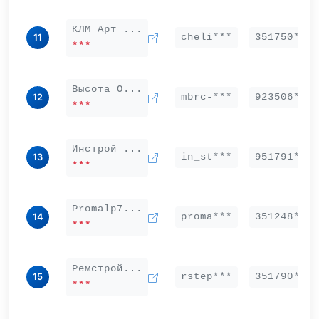
КЛМ Арт ...
cheli***
351750***
11
***
Высота О...
mbrc-***
923506***
12
***
Инстрой ...
in_st***
951791***
13
***
Рromalp7...
proma***
351248***
14
***
Ремстрой...
rstep***
351790***
15
***