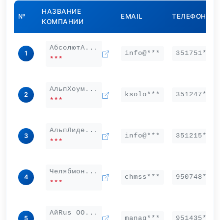
НАЗВАНИЕ
№
EMAIL
ТЕЛЕФОН
КОМПАНИИ
АбсолютА...
info@***
351751***
1
***
АльпХоум...
ksolo***
351247***
2
***
АльпЛиде...
info@***
351215***
3
***
Челябмон...
chmss***
950748***
4
***
АйRus ОО...
manag***
951435***
5