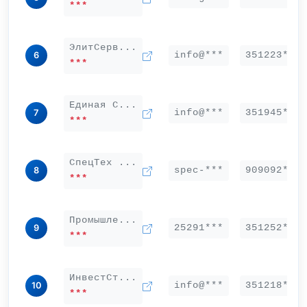
***
ЭлитСерв...
info@***
351223***
6
***
Единая С...
info@***
351945***
7
***
СпецТех ...
spec-***
909092***
8
***
Промышле...
25291***
351252***
9
***
ИнвестСт...
info@***
351218***
10
***