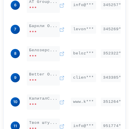
AT Group...
info@***
345257***
6
***
Баркли О...
levon***
345269***
7
***
Белозерс...
beloz***
352322***
8
***
Better О...
clien***
343385***
9
***
КапиталС...
www.k***
351264***
10
***
Твоя шту...
info@***
951774***
11