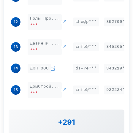
***
Полы Про...
che@p***
352799***
12
***
Давинчи ...
info@***
345265***
13
***
14
ДКН ООО
ds-re***
343219***
ДомСтрой...
info@***
922224***
15
***
+291