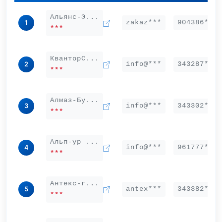
Альянс-Э...
zakaz***
904386***
1
***
КванторС...
info@***
343287***
2
***
Алмаз-Бу...
info@***
343302***
3
***
Альп-ур ...
info@***
961777***
4
***
Антекс-г...
antex***
343382***
5
***