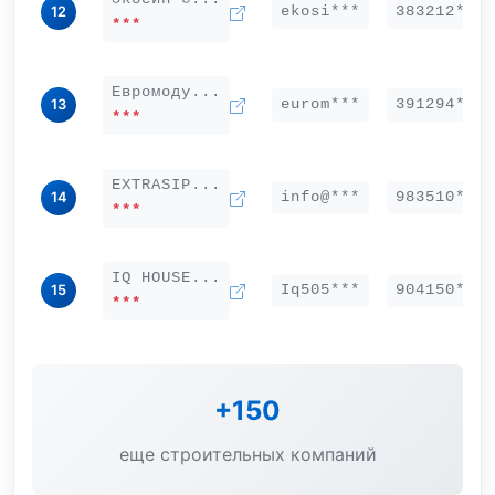
ekosi***
383212***
12
***
Евромоду...
eurom***
391294***
13
***
EXTRASIP...
info@***
983510***
14
***
IQ HOUSE...
Iq505***
904150***
15
***
+150
еще строительных компаний