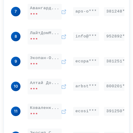
Авангард...
aps-o***
381248***
7
***
ЛайтДомМ...
info@***
952892***
8
***
Экопан-О...
ecopa***
381251***
9
***
Алтай До...
arbst***
800201***
10
***
Коваленк...
ecosi***
391250***
11
***
Экосип С...