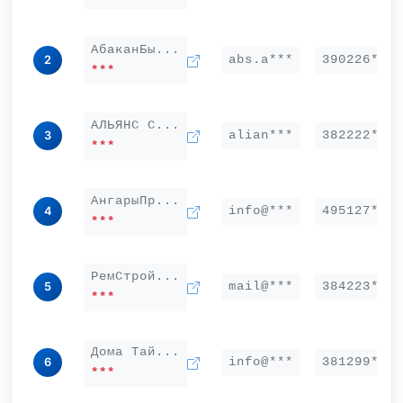
АбаканБы...
abs.a***
390226***
2
***
АЛЬЯНС С...
alian***
382222***
3
***
АнгарыПр...
info@***
495127***
4
***
РемСтрой...
mail@***
384223***
5
***
Дома Тай...
info@***
381299***
6
***