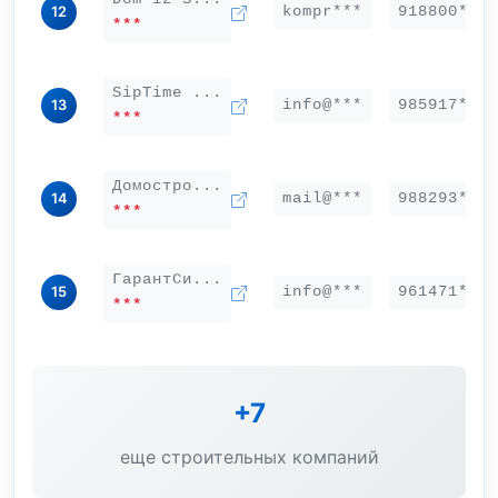
kompr***
918800***
12
***
SipTime ...
info@***
985917***
13
***
Домостро...
mail@***
988293***
14
***
ГарантСи...
info@***
961471***
15
***
+7
еще строительных компаний