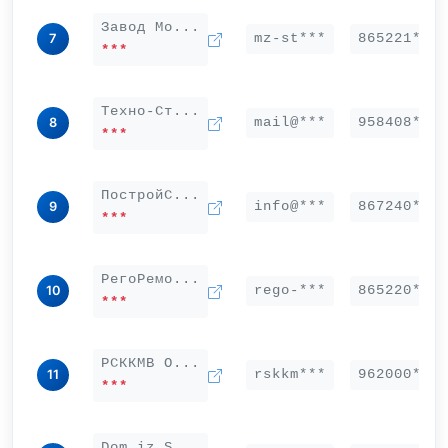
Завод Мо...
mz-st***
865221***
7
***
Техно-Ст...
mail@***
958408***
8
***
ПостройС...
info@***
867240***
9
***
РегоРемо...
rego-***
865220***
10
***
РСККМВ О...
rskkm***
962000***
11
***
Dom iz S...