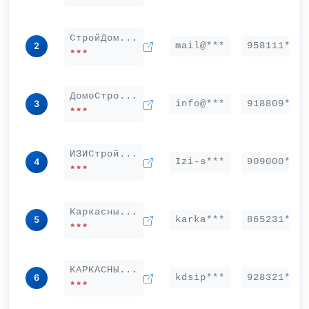
СтройДом...
mail@***
958111***
2
***
ДомоСтро...
info@***
918809***
3
***
ИЗИСтрой...
Izi-s***
909000***
4
***
Каркасны...
karka***
865231***
5
***
КАРКАСНЫ...
kdsip***
928321***
6
***