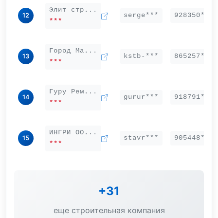
Элит стр...
serge***
928350***
12
***
Город Ма...
kstb-***
865257***
13
***
Гуру Рем...
gurur***
918791***
14
***
ИНГРИ ОО...
stavr***
905448***
15
***
+31
еще строительная компания