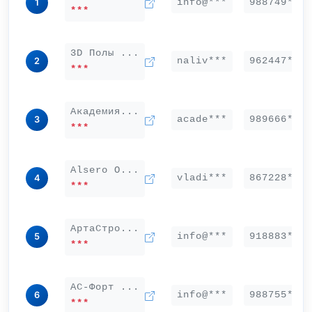
info@***
988749***
1
***
3D Полы ...
naliv***
962447***
2
***
Академия...
acade***
989666***
3
***
Alsero О...
vladi***
867228***
4
***
АртаСтро...
info@***
918883***
5
***
АС-Форт ...
info@***
988755***
6
***