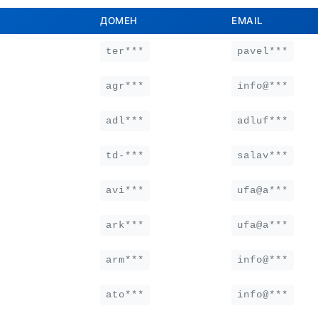
ДОМЕН
EMAIL
ter***
pavel***
agr***
info@***
adl***
adluf***
td-***
salav***
avi***
ufa@a***
ark***
ufa@a***
arm***
info@***
ato***
info@***