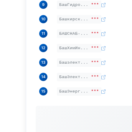
9
БашГидро...
***
10
Башкирск...
***
11
БАШСНАБ-...
***
12
БашХимИн...
***
13
Башэлект...
***
14
БашЭлект...
***
15
БашЭнерг...
***