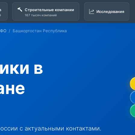
в
Строительные компании
Исследования
й
167 тысяч компаний
ПФО
Башкортостан Республика
ики в
ане
оссии с актуальными контактами.