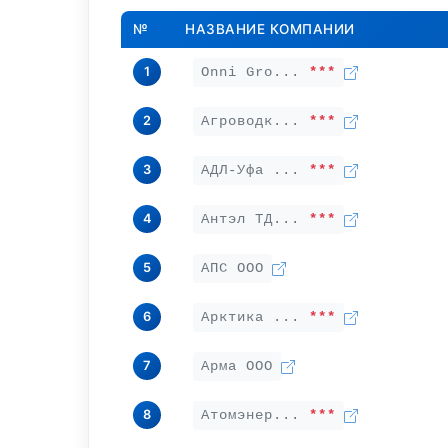
№
НАЗВАНИЕ КОМПАНИИ
1
Onni Gro...
***
2
Агроводк...
***
3
АДЛ-Уфа ...
***
4
Антэл ТД...
***
5
АПС ООО
6
Арктика ...
***
7
Арма ООО
8
Атомэнер...
***