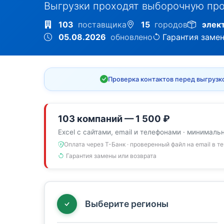
Выгрузки проходят выборочную про
103
поставщика
15
городов
элек
05.08.2026
обновлено
Гарантия заме
Проверка контактов перед выгрузк
103 компаний — 1 500 ₽
Excel с сайтами, email и телефонами · минималь
Оплата через Т-Банк · проверенный файл на email в т
Гарантия замены или возврата
Выберите регионы