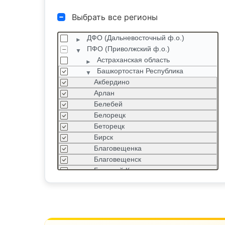
Выбрать все регионы
ДФО (Дальневосточный ф.о.)
ПФО (Приволжский ф.о.)
Астраханская область
Башкортостан Республика
Акбердино
Арлан
Белебей
Белорецк
Беторецк
Бирск
Благовещенка
Благовещенск
Большой Куганак
Буздяк
Верный
Дюртюли
Жуково