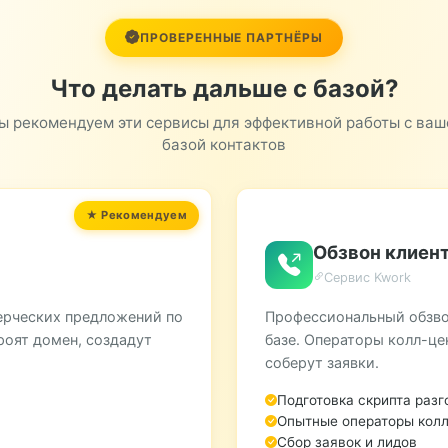
трубопроводная арматура
цветной металл
ПРОВЕРЕННЫЕ ПАРТНЁРЫ
Что делать дальше с базой?
ы рекомендуем эти сервисы для эффективной работы с ваш
базой контактов
Обзвон клиент
Сервис Kwork
ерческих предложений по
Профессиональный обзво
роят домен, создадут
базе. Операторы колл-це
соберут заявки.
Подготовка скрипта разг
Опытные операторы колл
Сбор заявок и лидов