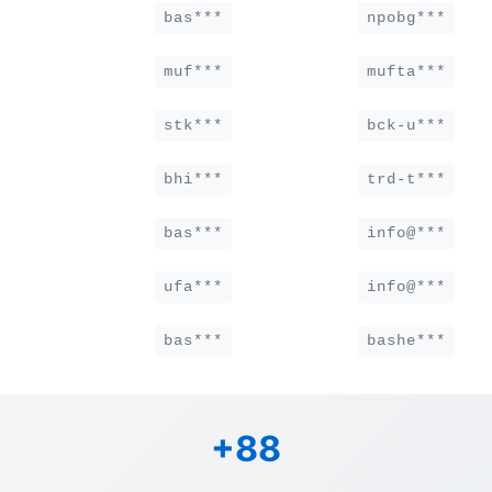
bas***
npobg***
muf***
mufta***
stk***
bck-u***
bhi***
trd-t***
bas***
info@***
ufa***
info@***
bas***
bashe***
+88