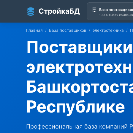
СтройкаБД
База поставщико
100.4 тысяч компани
Перейти к основному содержанию
Главная
База поставщиков
электротехника
Поставщики
электротехн
Башкортост
Республике
Профессиональная база компаний Р