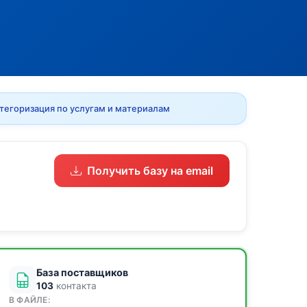
тегоризация по услугам и материалам
Получить базу на email
База поставщиков
103
контакта
В ФАЙЛЕ: