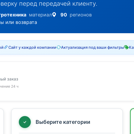
верку перед передачей клиенту.
тротехника
материал
90
регионов
ны или возврата
ой
Сайт у каждой компании
Актуализация под ваши фильтры
Ка
ный заказ
ечение 24 ч
Выберите категории