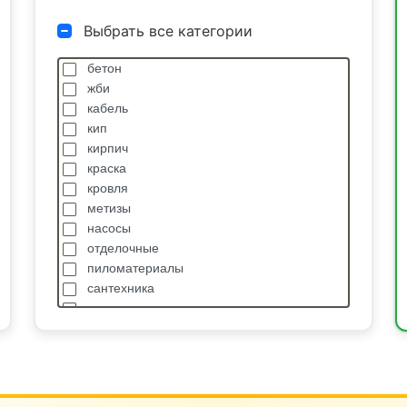
Выбрать все категории
бетон
жби
кабель
кип
кирпич
краска
кровля
метизы
насосы
отделочные
пиломатериалы
сантехника
спецодежда
станки
стройтехника
сыпучие
транспортные услуги