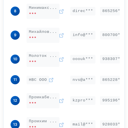
Минимакс...
direc***
865256***
8
***
Михайлов...
info@***
800700***
9
***
Молоток ...
ooouk***
938307***
10
***
11
НВС ООО
nvs@a***
865228***
Промкабе...
kzpro***
995196***
12
***
Промхим ...
mail@***
928033***
13
***