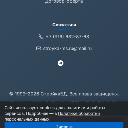
Договор-оферта
Связаться
+7 (916) 682-87-68
stroyka-ms.ru@mail.ru
© 1999–2026 СтройкаБД. Все права защищены.
Оператор: ООО «ОлЭйБиСи», ИНН 7722307280, ОГРН
Сайт использует cookies для аналитики и работы
1047722055160. Контакты:
stroyka-ms.ru@mail.ru
.
сервисов. Подробнее — в
Политике обработки
125057, Москва, Ленинградский проспект, дом 71
персональных данных
.
43 компаний
Получить базу
Принять
1 500 ₽