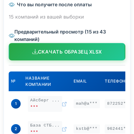
Что вы получите после оплаты
15 компаний из вашей выборки
Предварительный просмотр (15 из 43
компаний)
СКАЧАТЬ ОБРАЗЕЦ XLSX
НАЗВАНИЕ
№
EMAIL
ТЕЛЕФОН
КОМПАНИИ
Айсберг ...
mah@a***
872252***
1
***
База СТБ...
kstb@***
962441***
2
***