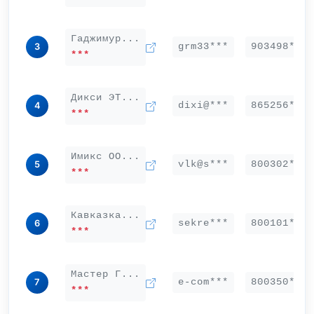
Гаджимур...
grm33***
903498***
3
***
Дикси ЭТ...
dixi@***
865256***
4
***
Имикс ОО...
vlk@s***
800302***
5
***
Кавказка...
sekre***
800101***
6
***
Мастер Г...
e-com***
800350***
7
***