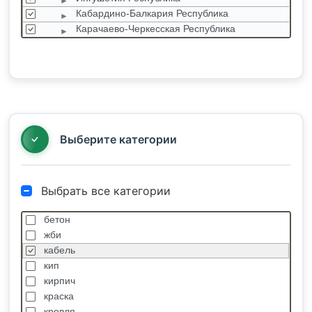
Кабардино-Балкария Республика
Карачаево-Черкесская Республика
Северная Осетия Республика
Ставропольский край
Чеченская республика
СФО (Сибирский ф.о.)
УФО (Уральский ф.о.)
ЦФО (Центральный ф.о.)
Выберите категории
Выбрать все категории
бетон
жби
кабель
кип
кирпич
краска
кровля