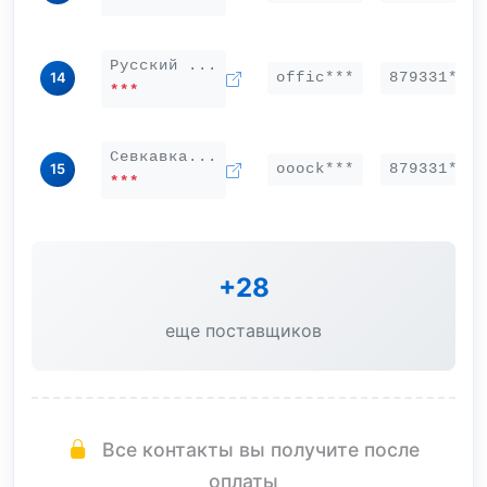
Русский ...
offic***
879331***
14
***
Севкавка...
ooock***
879331***
15
***
+28
еще поставщиков
Все контакты вы получите после
оплаты