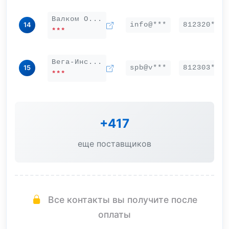
Валком О...
info@***
812320***
14
***
Вега-Инс...
spb@v***
812303***
15
***
+417
еще поставщиков
Все контакты вы получите после
оплаты