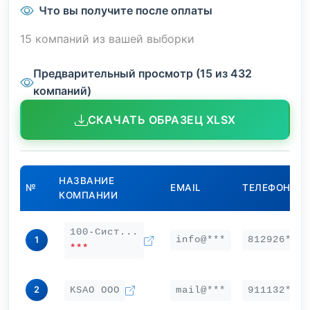
Что вы получите после оплаты
15 компаний из вашей выборки
Предварительный просмотр (15 из 432
компаний)
СКАЧАТЬ ОБРАЗЕЦ XLSX
НАЗВАНИЕ
№
EMAIL
ТЕЛЕФОН
КОМПАНИИ
100-Сист...
info@***
812926***
1
***
2
KSAO ООО
mail@***
911132***