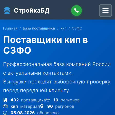
Перейти к основному содержанию
СтройкаБД
Главная
База поставщиков
кип
СЗФО
Поставщики кип в
СЗФО
Профессиональная база компаний России
с актуальными контактами.
Выгрузки проходят выборочную проверку
перед передачей клиенту.
432
поставщика
10
регионов
кип
материал
90
регионов
05.08.2026
обновлено