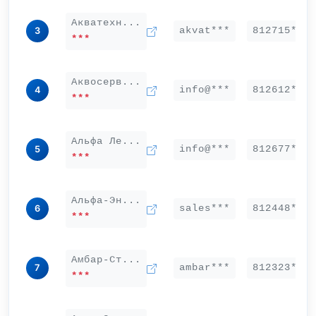
Акватехн...
akvat***
812715***
3
***
Аквосерв...
info@***
812612***
4
***
Альфа Ле...
info@***
812677***
5
***
Альфа-Эн...
sales***
812448***
6
***
Амбар-Ст...
ambar***
812323***
7
***