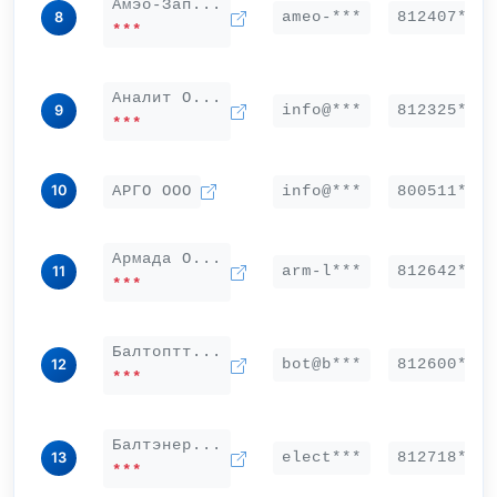
Амэо-Зап...
ameo-***
812407***
8
***
Аналит О...
info@***
812325***
9
***
10
АРГО ООО
info@***
800511***
Армада О...
arm-l***
812642***
11
***
Балтоптт...
bot@b***
812600***
12
***
Балтэнер...
elect***
812718***
13
***