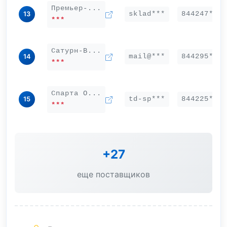
Премьер-...
sklad***
844247***
13
***
Сатурн-В...
mail@***
844295***
14
***
Спарта О...
td-sp***
844225***
15
***
+27
еще поставщиков