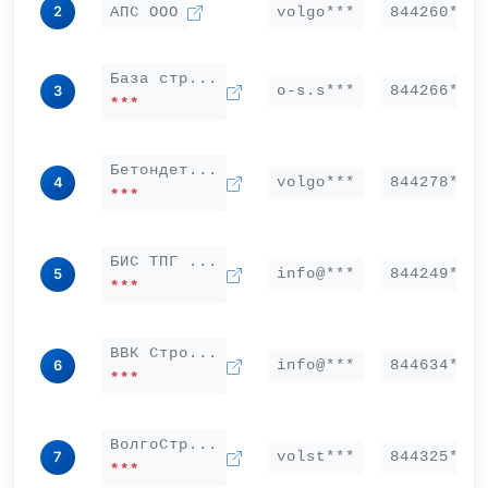
2
АПС ООО
volgo***
844260***
База стр...
o-s.s***
844266***
3
***
Бетондет...
volgo***
844278***
4
***
БИС ТПГ ...
info@***
844249***
5
***
ВВК Стро...
info@***
844634***
6
***
ВолгоСтр...
volst***
844325***
7
***