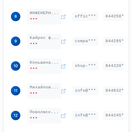
ИНЖЕНЕРН...
offic***
844250***
8
***
Кайрос ф...
compa***
844295***
9
***
Коньшина...
shop-***
844220***
10
***
Михайлов...
info@***
844632***
11
***
Поволжск...
info@***
844245***
12
***