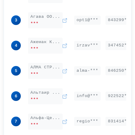
Агава ОО...
opt1@***
843299***
3
***
Ажемак К...
irzav***
347452***
4
***
АЛМА СТР...
alma-***
846250***
5
***
Альтаир ...
info@***
922522***
6
***
Альфа-Це...
regio***
831414***
7
***