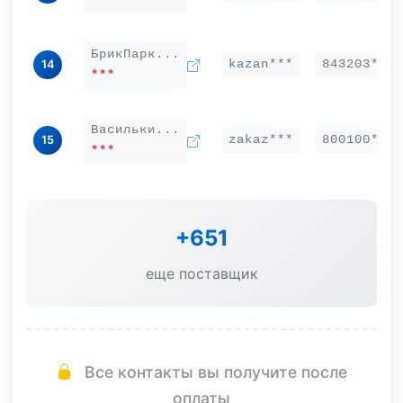
БрикПарк...
kazan***
843203***
14
***
Васильки...
zakaz***
800100***
15
***
+651
еще поставщик
Все контакты вы получите после
оплаты