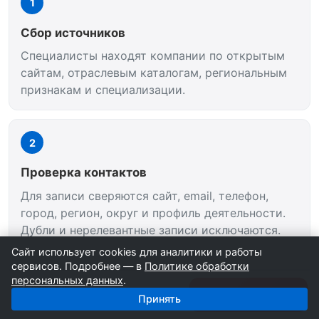
1
Сбор источников
Специалисты находят компании по открытым
сайтам, отраслевым каталогам, региональным
признакам и специализации.
2
Проверка контактов
Для записи сверяются сайт, email, телефон,
город, регион, округ и профиль деятельности.
Дубли и нерелевантные записи исключаются.
Сайт использует cookies для аналитики и работы
сервисов. Подробнее — в
Политике обработки
персональных данных
.
3
666 компаний
Получить базу
Принять
1 500 ₽
Сегментация