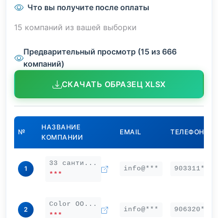
Что вы получите после оплаты
15 компаний из вашей выборки
Предварительный просмотр (15 из 666
компаний)
СКАЧАТЬ ОБРАЗЕЦ XLSX
НАЗВАНИЕ
№
EMAIL
ТЕЛЕФОН
КОМПАНИИ
33 санти...
info@***
903311***
1
***
Color ОО...
info@***
906320***
2
***