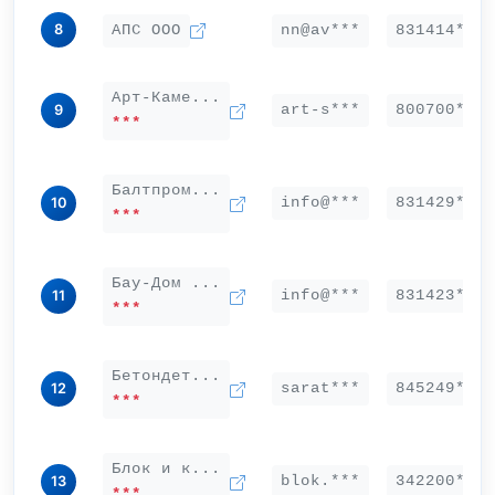
8
АПС ООО
nn@av***
831414***
Арт-Каме...
art-s***
800700***
9
***
Балтпром...
info@***
831429***
10
***
Бау-Дом ...
info@***
831423***
11
***
Бетондет...
sarat***
845249***
12
***
Блок и к...
blok.***
342200***
13
***