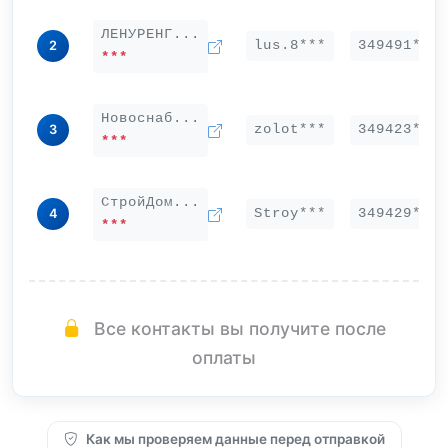
ЛЕНУРЕНГ...
lus.8***
349491***
2
***
Новоснаб...
zolot***
349423***
3
***
СтройДом...
Stroy***
349429***
4
***
Все контакты вы получите после
оплаты
Как мы проверяем данные перед отправкой