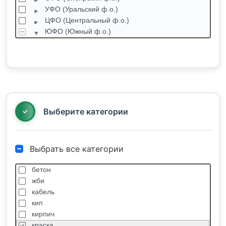
УФО (Уральский ф.о.)
ЦФО (Центральный ф.о.)
ЮФО (Южный ф.о.)
Адыгея Республика
Волгоградская область
Калмыкия Республика
Краснодарский край
Абинск
Адлер
Выберите категории
Выбрать все категории
бетон
жби
кабель
кип
кирпич
краска