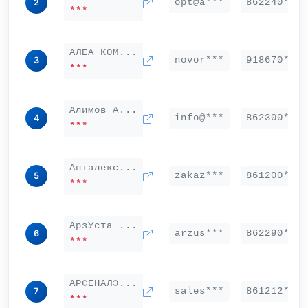
opt@a***
862240***
2
***
АЛЕА КОМ...
novor***
918670***
3
***
Алимов А...
info@***
862300***
4
***
Анталекс...
zakaz***
861200***
5
***
АрзУста ...
arzus***
862290***
6
***
АРСЕНАЛЭ...
sales***
861212***
7
***