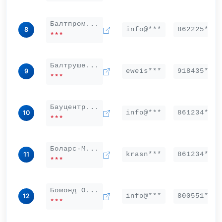
Балтпром...
info@***
862225***
8
***
Балтруше...
eweis***
918435***
9
***
Бауцентр...
info@***
861234***
10
***
Боларс-М...
krasn***
861234***
11
***
Бомонд О...
info@***
800551***
12
***