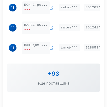
БСМ Стро...
zakaz***
861203***
13
***
ВАЛЕС ОО...
sales***
861241***
14
***
Ваш дом ...
info@***
928853***
15
***
+93
еще поставщика