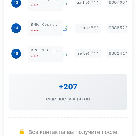
info@***
800700***
13
***
ВИК Комп...
tihor***
988652***
14
***
Всё Маст...
sale@***
988241***
15
***
+207
еще поставщиков
Все контакты вы получите после