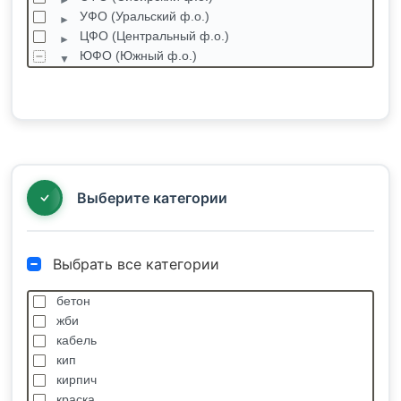
УФО (Уральский ф.о.)
ЦФО (Центральный ф.о.)
ЮФО (Южный ф.о.)
Адыгея Республика
Волгоградская область
Калмыкия Республика
Краснодарский край
Абинск
Адлер
Выберите категории
Выбрать все категории
бетон
жби
кабель
кип
кирпич
краска