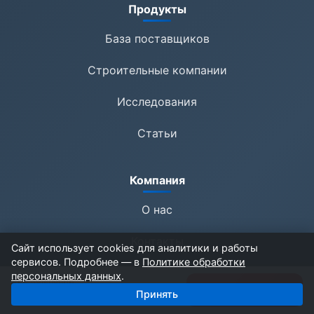
Продукты
База поставщиков
Строительные компании
Исследования
Статьи
Компания
О нас
Контакты
Сайт использует cookies для аналитики и работы
сервисов. Подробнее — в
Политике обработки
Предложить компанию
персональных данных
.
222 компаний
Получить базу
Принять
1 500 ₽
Обновление данных