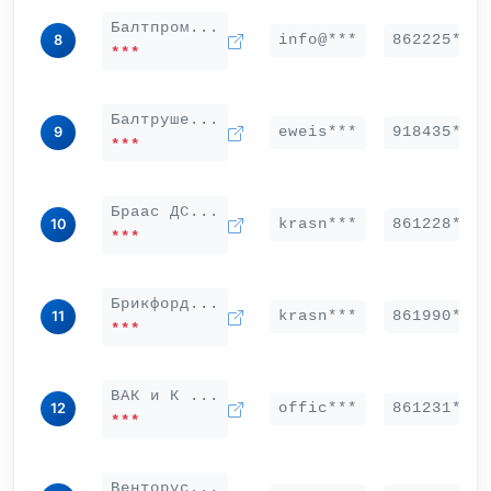
Балтпром...
info@***
862225***
8
***
Балтруше...
eweis***
918435***
9
***
Браас ДС...
krasn***
861228***
10
***
Брикфорд...
krasn***
861990***
11
***
ВАК и К ...
offic***
861231***
12
***
Венторус...