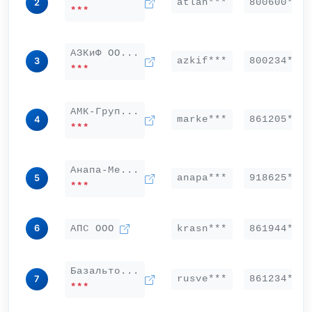
atlan***
800600***
2
***
АЗКиФ ОО...
azkif***
800234***
3
***
АМК-Груп...
marke***
861205***
4
***
Анапа-Ме...
anapa***
918625***
5
***
6
АПС ООО
krasn***
861944***
Базальто...
rusve***
861234***
7
***