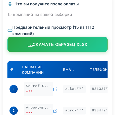
Что вы получите после оплаты
15 компаний из вашей выборки
Предварительный просмотр (15 из 1112
компаний)
СКАЧАТЬ ОБРАЗЕЦ XLSX
НАЗВАНИЕ
№
EMAIL
ТЕЛЕФОН
КОМПАНИИ
Sokrof О...
zakaz***
831337***
1
***
Агрокомп...
agrok***
833472***
2
***