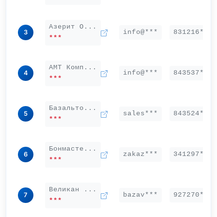
Азерит О...
info@***
831216***
3
***
АМТ Комп...
info@***
843537***
4
***
Базальто...
sales***
843524***
5
***
Бонмасте...
zakaz***
341297***
6
***
Великан ...
bazav***
927270***
7
***