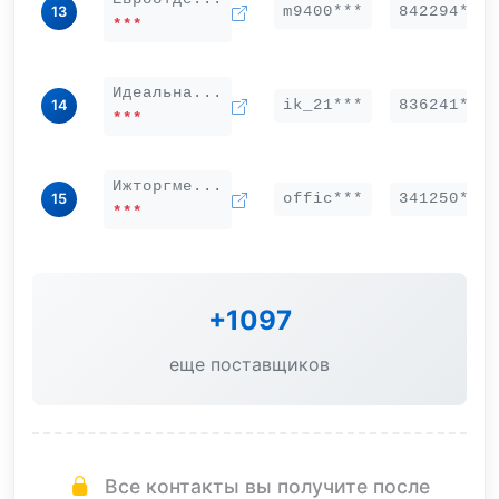
m9400***
842294***
13
***
Идеальна...
ik_21***
836241***
14
***
Ижторгме...
offic***
341250***
15
***
+1097
еще поставщиков
Все контакты вы получите после