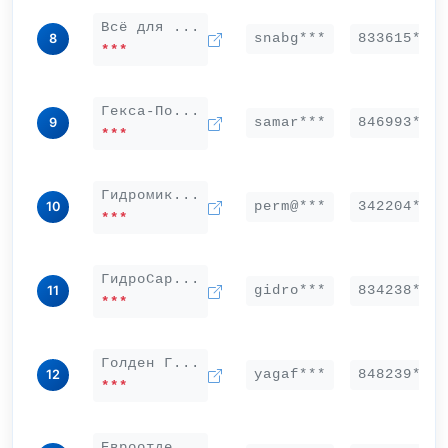
Всё для ...
snabg***
833615***
8
***
Гекса-По...
samar***
846993***
9
***
Гидромик...
perm@***
342204***
10
***
ГидроСар...
gidro***
834238***
11
***
Голден Г...
yagaf***
848239***
12
***
Евроотде...