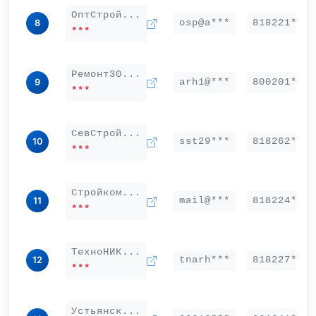
ОптСтрой...
osp@a***
818221***
8
***
Ремонт30...
arh1@***
800201***
9
***
СевСтрой...
sst29***
818262***
10
***
Стройком...
mail@***
818224***
11
***
ТехноНИК...
tnarh***
818227***
12
***
Устьянск...