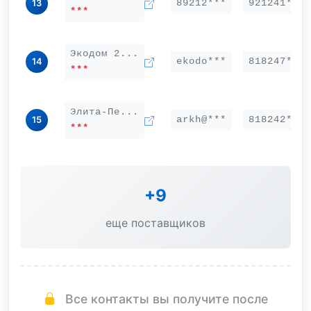
89212***
921241***
13
***
Экодом 2...
ekodo***
818247***
14
***
Элита-Пе...
arkh@***
818242***
15
***
+9
еще поставщиков
Все контакты вы получите после