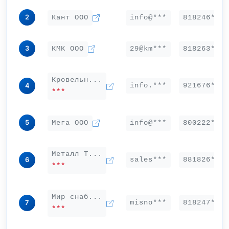
2
Кант ООО
info@***
818246***
3
КМК ООО
29@km***
818263***
Кровельн...
info.***
921676***
4
***
5
Мега ООО
info@***
800222***
Металл Т...
sales***
881826***
6
***
Мир снаб...
misno***
818247***
7
***