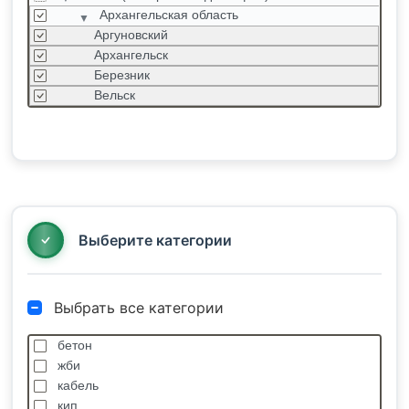
Архангельская область
Аргуновский
Архангельск
Березник
Вельск
Вычегодский
Каргополь
Карпогоры
Коряжма
Котлас
Мирный
Выберите категории
Выбрать все категории
бетон
жби
кабель
кип