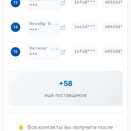
info@***
485233***
13
***
Инсайд О...
insid***
485259***
14
***
Каталаг ...
info@***
485268***
15
***
+58
еще поставщиков
Все контакты вы получите после