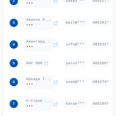
zakaz***
485227***
2
***
Авалон П...
mail@***
485261***
3
***
Авангард...
info@***
485522***
4
***
5
АПС ООО
yaros***
485566***
Аркада Т...
snab@***
485273***
6
***
А-Строй ...
karae***
485294***
7
***