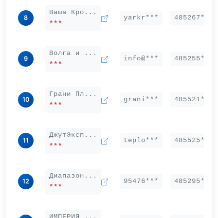
Ваша Кро...
yarkr***
485267***
8
***
Волга и ...
info@***
485255***
9
***
Грани Пл...
grani***
485521***
10
***
ДжутЭксп...
teplo***
485525***
11
***
Диапазон...
95476***
485295***
12
***
ИМПЕРИЯ ...