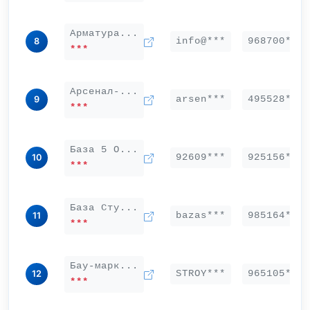
Арматура...
info@***
968700***
8
***
Арсенал-...
arsen***
495528***
9
***
База 5 О...
92609***
925156***
10
***
База Сту...
bazas***
985164***
11
***
Бау-марк...
STROY***
965105***
12
***