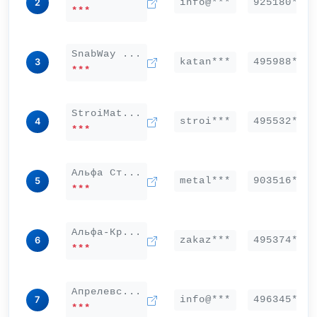
info@***
925180***
2
***
SnabWay ...
katan***
495988***
3
***
StroiMat...
stroi***
495532***
4
***
Альфа Ст...
metal***
903516***
5
***
Альфа-Кр...
zakaz***
495374***
6
***
Апрелевс...
info@***
496345***
7
***