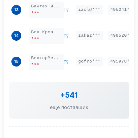
Баутех И...
izol@***
495241***
13
***
Век Кров...
zakaz***
499520***
14
***
ВекторМе...
gofro***
495978***
15
***
+541
еще поставщик