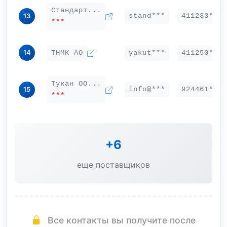
Стандарт...
stand***
411233***
13
***
14
ТНМК АО
yakut***
411250***
Тукан ОО...
info@***
924461***
15
***
+6
еще поставщиков
Все контакты вы получите после