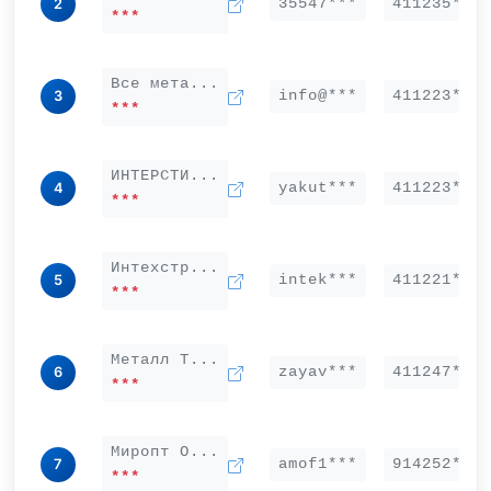
35547***
411235***
2
***
Все мета...
info@***
411223***
3
***
ИНТЕРСТИ...
yakut***
411223***
4
***
Интехстр...
intek***
411221***
5
***
Металл Т...
zayav***
411247***
6
***
Миропт О...
amof1***
914252***
7
***