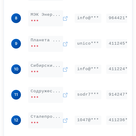
МЭК Энер...
info@***
964421***
8
***
Планета ...
unico***
411245***
9
***
Сибирски...
info@***
411224***
10
***
Содружес...
sodr7***
914247***
11
***
Сталепро...
1047@***
411236***
12
***