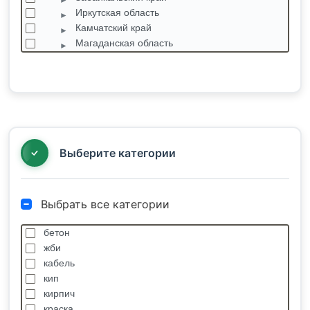
Иркутская область
Камчатский край
Магаданская область
Приморский край
Саха Республика
Алдан
Мирный
Мохсоголлох
Нерюнгри
Выберите категории
Выбрать все категории
бетон
жби
кабель
кип
кирпич
краска