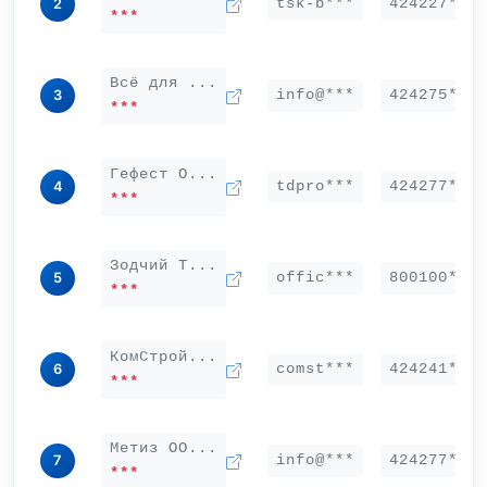
tsk-b***
424227***
2
***
Всё для ...
info@***
424275***
3
***
Гефест О...
tdpro***
424277***
4
***
Зодчий Т...
offic***
800100***
5
***
КомСтрой...
comst***
424241***
6
***
Метиз ОО...
info@***
424277***
7
***