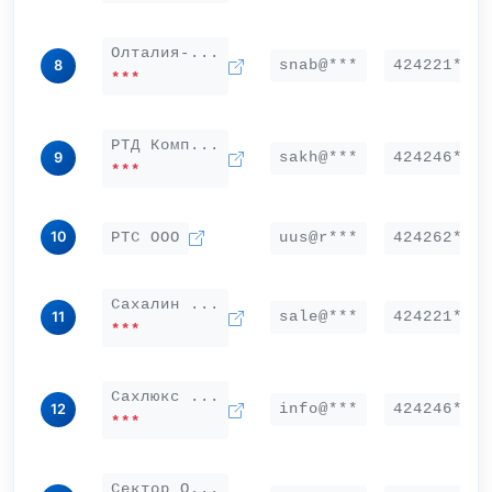
Олталия-...
snab@***
424221***
8
***
РТД Комп...
sakh@***
424246***
9
***
10
РТС ООО
uus@r***
424262***
Сахалин ...
sale@***
424221***
11
***
Сахлюкс ...
info@***
424246***
12
***
Сектор О...