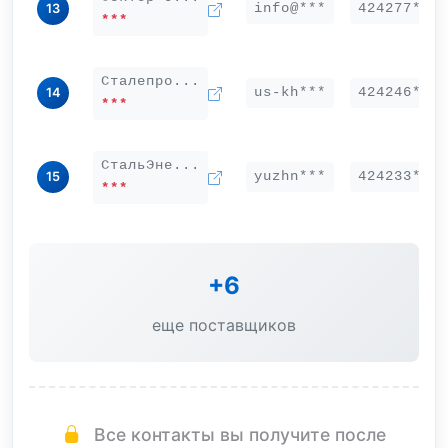
info@***
424277***
13
***
Сталепро...
us-kh***
424246***
14
***
СтальЭне...
yuzhn***
424233***
15
***
+6
еще поставщиков
Все контакты вы получите после