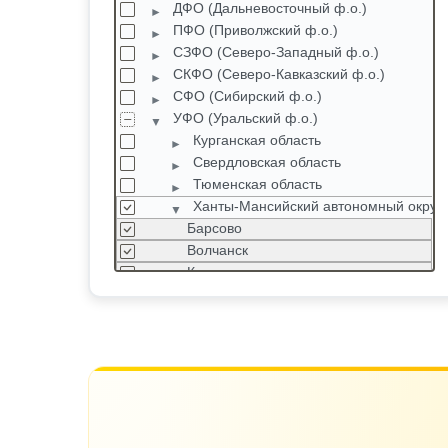
ДФО (Дальневосточный ф.о.)
ПФО (Приволжский ф.о.)
СЗФО (Северо-Западный ф.о.)
СКФО (Северо-Кавказский ф.о.)
СФО (Сибирский ф.о.)
УФО (Уральский ф.о.)
Курганская область
Свердловская область
Тюменская область
Ханты-Мансийский автономный округ
Барсово
Волчанск
Когалым
Лангепас
Мегион
Нефтеюганск
Нижневартовск
Ноябрьск
Нягань