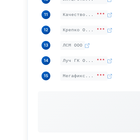
11
Качество...
***
12
Крепко О...
***
13
ЛСМ ООО
14
Луч ГК О...
***
15
Мегафикс...
***