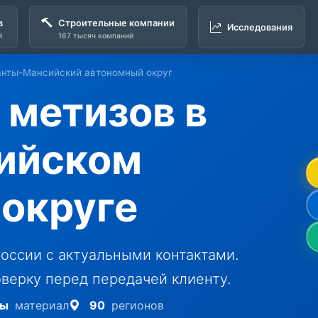
в
Строительные компании
Исследования
й
167 тысяч компаний
анты-Мансийский автономный округ
метизов в
ийском
округе
оссии с актуальными контактами.
верку перед передачей клиенту.
зы
материал
90
регионов