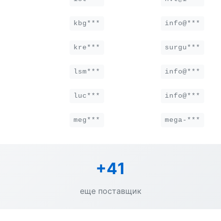
kbg***
info@***
kre***
surgu***
lsm***
info@***
luc***
info@***
meg***
mega-***
+41
еще поставщик