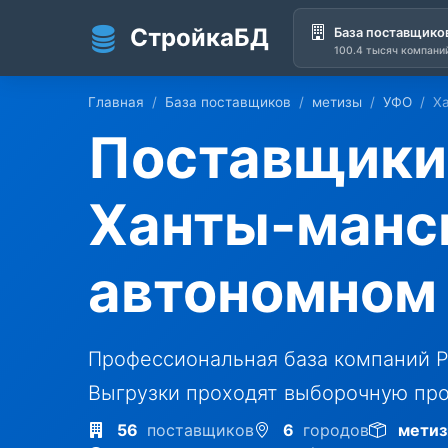
СтройкаБД
База поставщико
100.4 тысяч компани
Перейти к основному содержанию
Главная
База поставщиков
метизы
УФО
Х
Поставщики 
Ханты-манс
автономном 
Профессиональная база компаний Р
Выгрузки проходят выборочную про
56
поставщиков
6
городов
мети