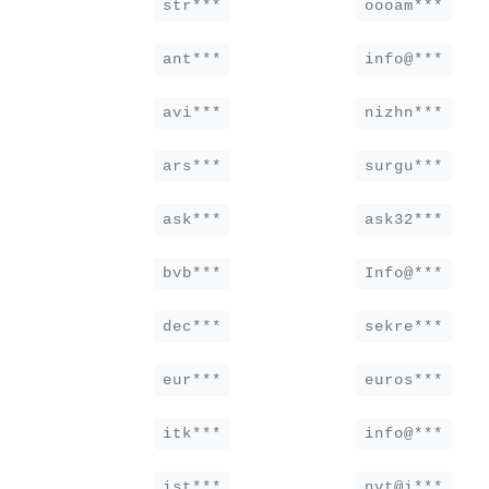
str***
oooam***
ant***
info@***
avi***
nizhn***
ars***
surgu***
ask***
ask32***
bvb***
Info@***
dec***
sekre***
eur***
euros***
itk***
info@***
ist***
nvt@i***