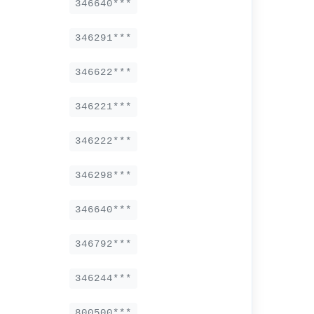
346640***
346291***
346622***
346221***
346222***
346298***
346640***
346792***
346244***
800500***