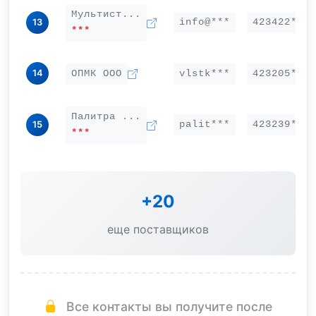
Мультист...
info@***
423422***
13
***
14
ОПМК ООО
vlstk***
423205***
Палитра ...
palit***
423239***
15
***
+20
еще поставщиков
Все контакты вы получите после