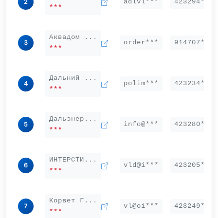
adlvl***
423294***
2
***
Аквадом ...
order***
914707***
3
***
Дальний ...
polim***
423234***
4
***
Дальэнер...
info@***
423280***
5
***
ИНТЕРСТИ...
vld@i***
423205***
6
***
Корвет Г...
vl@oi***
423249***
7
***