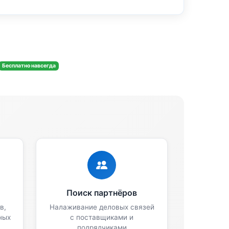
Бесплатно навсегда
Поиск партнёров
в,
Налаживание деловых связей
ных
с поставщиками и
подрядчиками