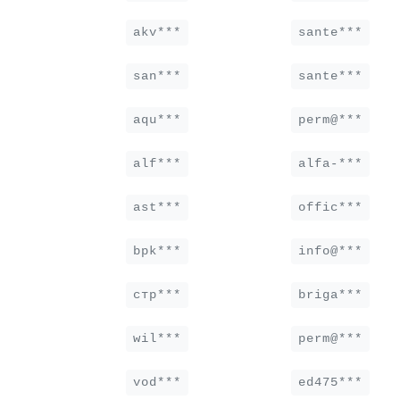
akv***
sante***
san***
sante***
aqu***
perm@***
alf***
alfa-***
ast***
offic***
bpk***
info@***
стр***
briga***
wil***
perm@***
vod***
ed475***