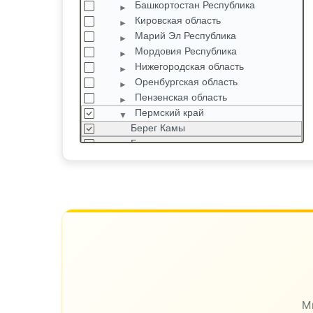
Башкортостан Республика
Кировская область
Марий Эл Республика
Мордовия Республика
Нижегородская область
Оренбургская область
Пензенская область
Пермский край
Берег Камы
Березники
Большое Савино
Верещагино
Двуреченское
Добрянка
Залесная
Замулянка
М