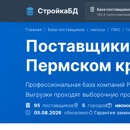
СтройкаБД
База поставщико
100.4 тысяч компани
Перейти к основному содержанию
Главная
База поставщиков
насосы
ПФО
П
Поставщики 
Пермском к
Профессиональная база компаний Р
Выгрузки проходят выборочную про
95
поставщиков
5
городов
насос
05.08.2026
обновлено
Гарантия заме