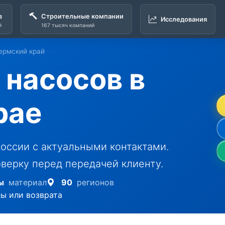
в
Строительные компании
Исследования
й
167 тысяч компаний
ермский край
насосов в
рае
оссии с актуальными контактами.
верку перед передачей клиенту.
ы
материал
90
регионов
ны или возврата