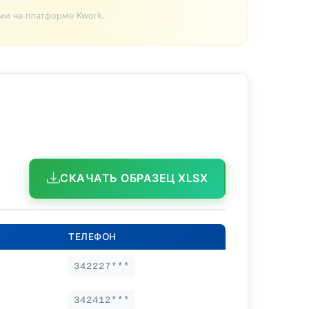
ми на платформе Kwork.
СКАЧАТЬ ОБРАЗЕЦ XLSX
ТЕЛЕФОН
342227***
342412***