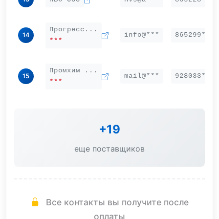
Прогресс...
info@***
865299***
14
***
Промхим ...
mail@***
928033***
15
***
+19
еще поставщиков
Все контакты вы получите после
оплаты