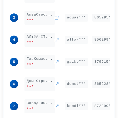
АкваСтро...
aquas***
865295***
3
***
АЛЬФА-СТ...
alfa-***
856299***
4
***
ГазКомфо...
gazko***
879615***
5
***
Дом Стро...
domst***
865228***
6
***
Завод им...
komdi***
872299***
7
***