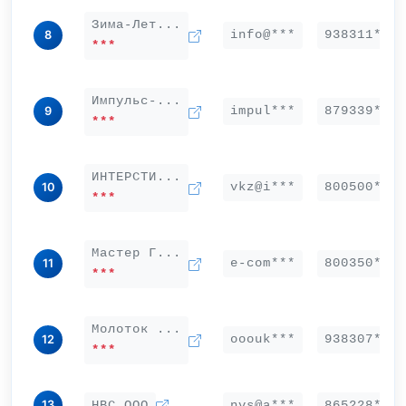
Зима-Лет...
info@***
938311***
8
***
Импульс-...
impul***
879339***
9
***
ИНТЕРСТИ...
vkz@i***
800500***
10
***
Мастер Г...
e-com***
800350***
11
***
Молоток ...
ooouk***
938307***
12
***
13
НВС ООО
nvs@a***
865228***