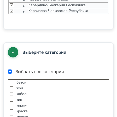
Кабардино-Балкария Республика
Карачаево-Черкесская Республика
Северная Осетия Республика
Ставропольский край
Чеченская республика
СФО (Сибирский ф.о.)
УФО (Уральский ф.о.)
ЦФО (Центральный ф.о.)
Выберите категории
Выбрать все категории
бетон
жби
кабель
кип
кирпич
краска
кровля