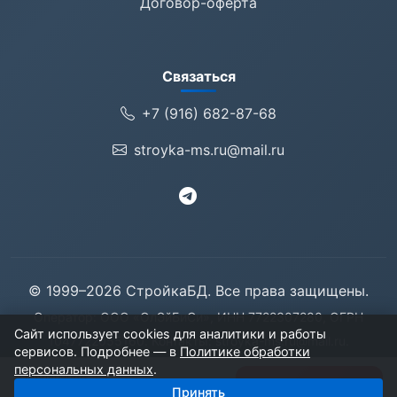
Договор-оферта
Связаться
+7 (916) 682-87-68
stroyka-ms.ru@mail.ru
© 1999–2026 СтройкаБД. Все права защищены.
Оператор: ООО «ОлЭйБиСи», ИНН 7722307280, ОГРН
Сайт использует cookies для аналитики и работы
1047722055160. Контакты:
stroyka-ms.ru@mail.ru
.
сервисов. Подробнее — в
Политике обработки
125057, Москва, Ленинградский проспект, дом 71
персональных данных
.
34 компаний
Получить базу
Принять
1 500 ₽