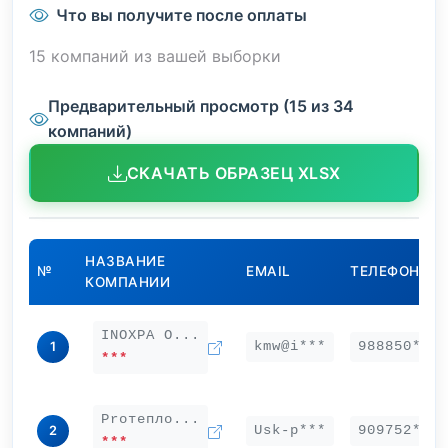
Что вы получите после оплаты
15 компаний из вашей выборки
Предварительный просмотр (15 из 34
компаний)
СКАЧАТЬ ОБРАЗЕЦ XLSX
НАЗВАНИЕ
№
EMAIL
ТЕЛЕФОН
КОМПАНИИ
INOXPA О...
kmw@i***
988850***
1
***
Proтепло...
Usk-p***
909752***
2
***