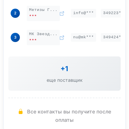
Метизы Г...
info@***
349223***
2
***
МК Звезд...
nu@mk***
349424***
3
***
+1
еще поставщик
Все контакты вы получите после
оплаты