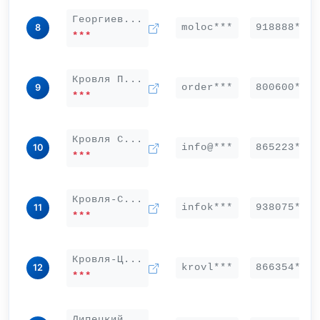
Георгиев...
moloc***
918888***
8
***
Кровля П...
order***
800600***
9
***
Кровля С...
info@***
865223***
10
***
Кровля-С...
infok***
938075***
11
***
Кровля-Ц...
krovl***
866354***
12
***
Липецкий...