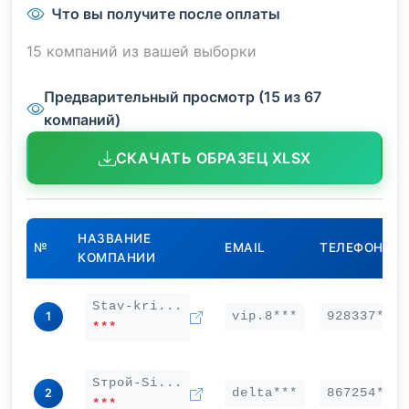
Что вы получите после оплаты
15 компаний из вашей выборки
Предварительный просмотр (15 из 67
компаний)
СКАЧАТЬ ОБРАЗЕЦ XLSX
НАЗВАНИЕ
№
EMAIL
ТЕЛЕФОН
КОМПАНИИ
Stav-kri...
vip.8***
928337***
1
***
Sтрой-Si...
delta***
867254***
2
***