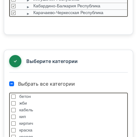
Кабардино-Балкария Республика
Карачаево-Черкесская Республика
Северная Осетия Республика
Ставропольский край
Чеченская республика
СФО (Сибирский ф.о.)
УФО (Уральский ф.о.)
ЦФО (Центральный ф.о.)
Выберите категории
Выбрать все категории
бетон
жби
кабель
кип
кирпич
краска
кровля