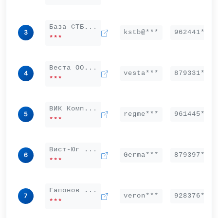
База СТБ...
kstb@***
962441***
3
***
Веста ОО...
vesta***
879331***
4
***
ВИК Комп...
regme***
961445***
5
***
Вист-Юг ...
Germa***
879397***
6
***
Гапонов ...
veron***
928376***
7
***