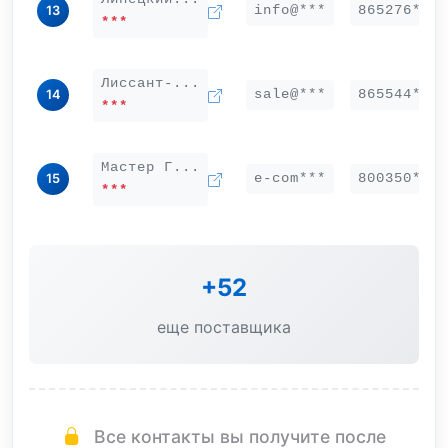
info@***
865276***
13
***
Лиссант-...
sale@***
865544***
14
***
Мастер Г...
e-com***
800350***
15
***
+52
еще поставщика
Все контакты вы получите после