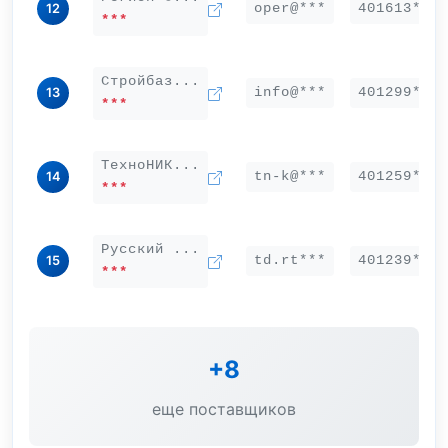
oper@***
401613***
12
***
Стройбаз...
info@***
401299***
13
***
ТехноНИК...
tn-k@***
401259***
14
***
Русский ...
td.rt***
401239***
15
***
+8
еще поставщиков