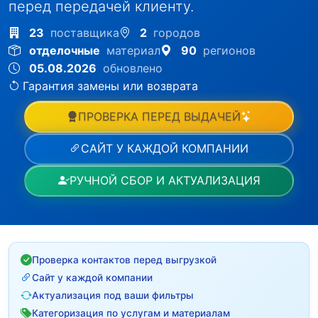
перед передачей клиенту.
23
поставщика
2
городов
отделочные
материал
90
регионов
05.08.2026
обновлено
Гарантия замены или возврата
ПРОВЕРКА ПЕРЕД ВЫДАЧЕЙ
САЙТ У КАЖДОЙ КОМПАНИИ
РУЧНОЙ СБОР И АКТУАЛИЗАЦИЯ
Проверка контактов перед выгрузкой
Сайт у каждой компании
Актуализация под ваши фильтры
Категоризация по услугам и материалам