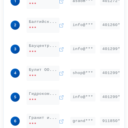
asdom***
401272***
1
***
Балтийск...
info@***
401260***
2
***
Бауцентр...
info@***
401299***
3
***
Булит ОО...
shop@***
401299***
4
***
Гидроком...
info@***
401299***
5
***
Гранит и...
grand***
911850***
6
***