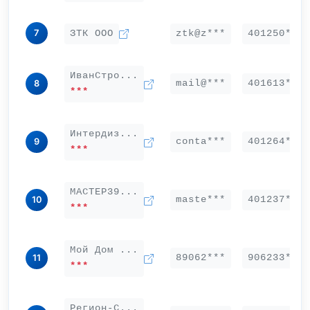
7
ЗТК ООО
ztk@z***
401250***
ИванСтро...
mail@***
401613***
8
***
Интердиз...
conta***
401264***
9
***
МАСТЕР39...
maste***
401237***
10
***
Мой Дом ...
89062***
906233***
11
***
Регион-С...