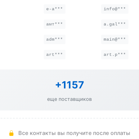
e-a***
info@***
амт***
a.gal***
adm***
main@***
art***
art.p***
+1157
еще поставщиков
Все контакты вы получите после оплаты