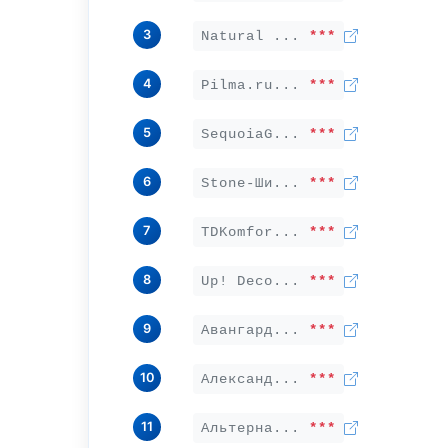
3
Natural ...
***
4
Pilma.ru...
***
5
SequoiaG...
***
6
Stone-Ши...
***
7
TDKomfor...
***
8
Up! Deco...
***
9
Авангард...
***
10
Александ...
***
11
Альтерна...
***