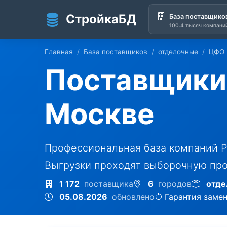
СтройкаБД
База поставщико
100.4 тысяч компани
Перейти к основному содержанию
Главная
База поставщиков
отделочные
ЦФО
Поставщики
Москве
Профессиональная база компаний Р
Выгрузки проходят выборочную про
1 172
поставщика
6
городов
отде
05.08.2026
обновлено
Гарантия заме