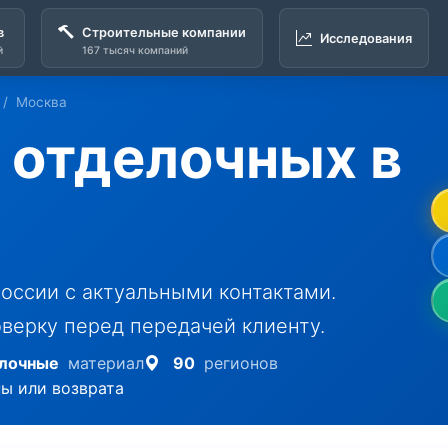
в
Строительные компании
Исследования
й
167 тысяч компаний
Москва
 отделочных в
оссии с актуальными контактами.
верку перед передачей клиенту.
лочные
материал
90
регионов
ны или возврата