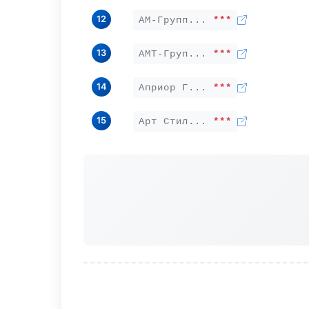
12
АМ-Групп...
***
13
АМТ-Груп...
***
14
Априор Г...
***
15
Арт Стил...
***