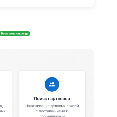
Бесплатно навсегда
Поиск партнёров
в,
Налаживание деловых связей
ных
с поставщиками и
подрядчиками