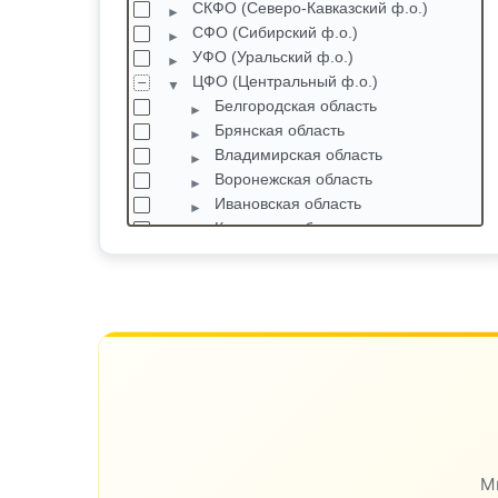
СКФО (Северо-Кавказский ф.о.)
СФО (Сибирский ф.о.)
УФО (Уральский ф.о.)
ЦФО (Центральный ф.о.)
Белгородская область
Брянская область
Владимирская область
Воронежская область
Ивановская область
Калужская область
Костромская область
Краснодарский край
Курская область
Липецкая область
Москва
Вороновское
М