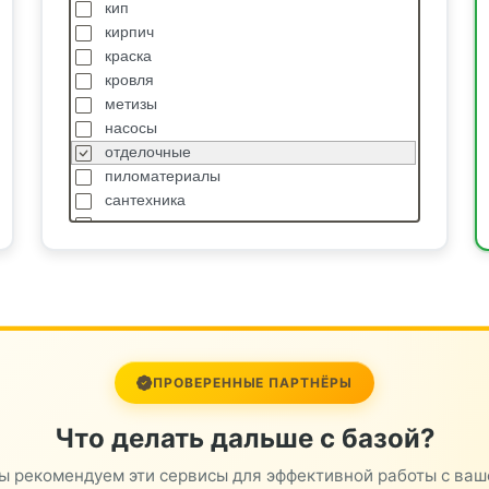
кип
кирпич
краска
кровля
метизы
насосы
отделочные
пиломатериалы
сантехника
спецодежда
станки
стройтехника
сыпучие
транспортные услуги
трубопроводная арматура
цветной металл
ПРОВЕРЕННЫЕ ПАРТНЁРЫ
Что делать дальше с базой?
ы рекомендуем эти сервисы для эффективной работы с ваш