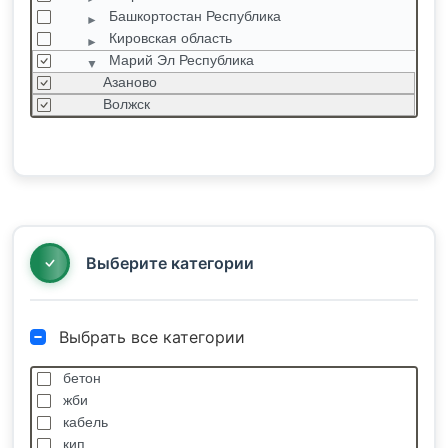
Башкортостан Республика
Кировская область
Марий Эл Республика
Азаново
Волжск
Волжский
Горняк
Знаменский
Йошкар-Ола
Мочалище
Силикатный
Выберите категории
Выбрать все категории
бетон
жби
кабель
кип