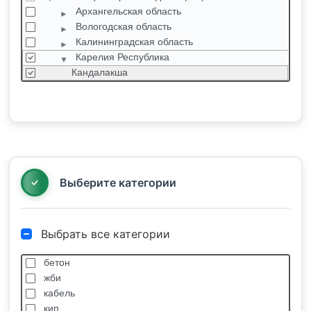
Архангельская область
Вологодская область
Калининградская область
Карелия Республика
Кандалакша
Кондопога
Костомукша
Лахденпохья
Леппясилта
Медвежьегорск
Петрозаводск
Выберите категории
Выбрать все категории
бетон
жби
кабель
кип