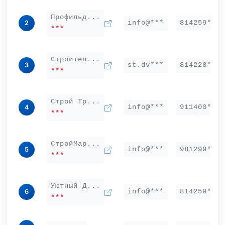
Профильд...
info@***
814259***
2
***
Строител...
st.dv***
814228***
3
***
Строй Тр...
info@***
911400***
4
***
СтройМар...
info@***
981299***
5
***
Уютный Д...
info@***
814259***
6
***