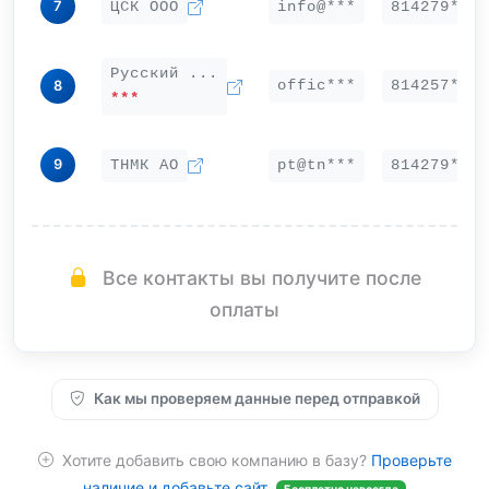
7
ЦСК ООО
info@***
814279***
Русский ...
offic***
814257***
8
***
9
ТНМК АО
pt@tn***
814279***
Все контакты вы получите после
оплаты
Как мы проверяем данные перед отправкой
Хотите добавить свою компанию в базу?
Проверьте
наличие и добавьте сайт