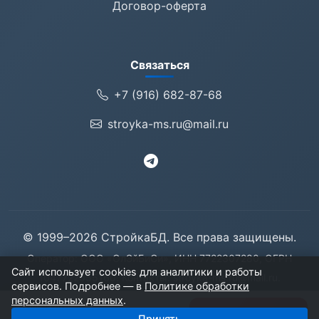
Договор-оферта
Связаться
+7 (916) 682-87-68
stroyka-ms.ru@mail.ru
© 1999–2026 СтройкаБД. Все права защищены.
Оператор: ООО «ОлЭйБиСи», ИНН 7722307280, ОГРН
Сайт использует cookies для аналитики и работы
1047722055160. Контакты:
stroyka-ms.ru@mail.ru
.
сервисов. Подробнее — в
Политике обработки
125057, Москва, Ленинградский проспект, дом 71
персональных данных
.
9 компаний
Получить базу
Принять