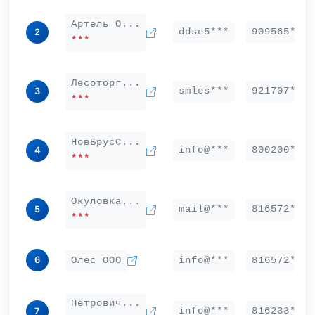
Артель О...
ddse5***
909565***
2
***
Лесоторг...
smles***
921707***
3
***
НовБрусС...
info@***
800200***
4
***
Окуловка...
mail@***
816572***
5
***
6
Олес ООО
info@***
816572***
Петрович...
info@***
816233***
7