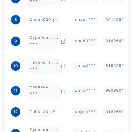
***
8
Союз ООО
soyuz***
921199***
Стройсна...
snab3***
816264***
9
***
Тетрис Т...
info@***
816228***
10
***
Уровень ...
info@***
900990***
11
***
12
ТНМК АО
vn@tn***
816268***
Русская ...