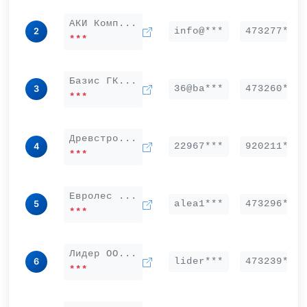
АКИ Комп...
info@***
473277***
2
***
Базис ГК...
36@ba***
473260***
3
***
Древстро...
22967***
920211***
4
***
Евролес ...
alea1***
473296***
5
***
Лидер ОО...
lider***
473239***
6
***