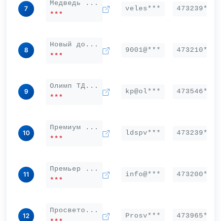
Медведь ...
veles***
473239***
7
***
Новый до...
9001@***
473210***
8
***
Олимп ТД...
kp@ol***
473546***
9
***
Премиум ...
ldspv***
473239***
10
***
Премьер ...
info@***
473200***
11
***
Просвето...
Prosv***
473965***
12