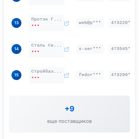
***
Протэк Г...
web@p***
473220***
13
***
Сталь Се...
s-ser***
473545***
14
***
Стройбаз...
fedor***
473299***
15
***
+9
еще поставщиков