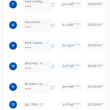
Армтрейд...
perm@***
342299***
7
***
Баумолл ...
kiu@b***
342255***
8
***
Бригадир...
briga***
952654***
9
***
Вернер А...
info@***
963879***
10
***
ВсеИнстр...
perm@***
922648***
11
***
12
ДЦ ООО
info@***
922303***