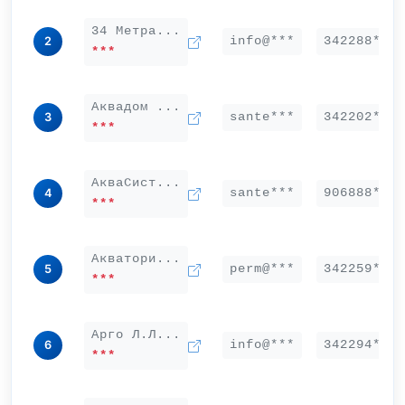
34 Метра...
info@***
342288***
2
***
Аквадом ...
sante***
342202***
3
***
АкваСист...
sante***
906888***
4
***
Акватори...
perm@***
342259***
5
***
Арго Л.Л...
info@***
342294***
6
***