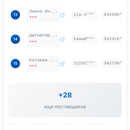
Замки Ин...
zip-o***
342200***
13
***
ИЖТОРГМЕ...
kama@***
342416***
14
***
Катаева ...
22292***
342739***
15
***
+28
еще поставщиков