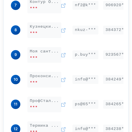
Контур О...
nf2@k***
906920***
7
***
Кузнецки...
nkuz-***
384372***
8
***
Моя сант...
p.buy***
923567***
9
***
Проконси...
info@***
384249***
10
***
ПрофСтал...
ps@65***
384265***
11
***
Термика ...
info@***
384238***
12