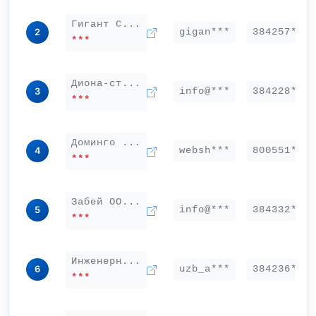
Гигант С...
gigan***
384257***
2
***
Диона-ст...
info@***
384228***
3
***
Доминго ...
websh***
800551***
4
***
Забей ОО...
info@***
384332***
5
***
Инженерн...
uzb_a***
384236***
6
***