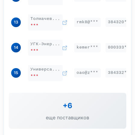
***
Толмачев...
rmk8@***
384320***
13
***
УГК-Энер...
kemer***
800333***
14
***
Универса...
oao@z***
384332***
15
***
+6
еще поставщиков