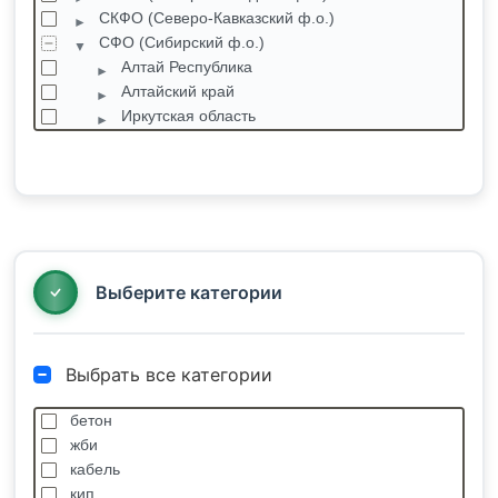
СКФО (Северо-Кавказский ф.о.)
СФО (Сибирский ф.о.)
Алтай Республика
Алтайский край
Иркутская область
Кемеровская область
Акация
Анжеро-Судженск
Белово
Белогорск
Березовский
Выберите категории
Выбрать все категории
бетон
жби
кабель
кип